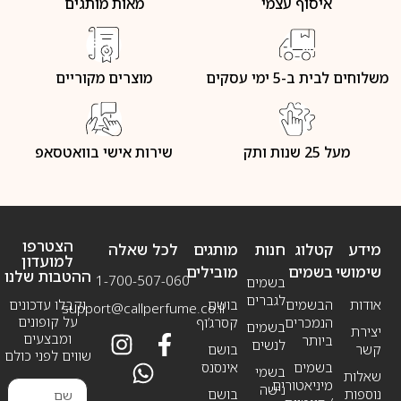
איסוף עצמי
מאות מותגים
משלוחים לבית ב-5 ימי עסקים
מוצרים מקוריים
מעל 25 שנות ותק
שירות אישי בוואטסאפ
הצטרפו
מידע
קטלוג
חנות
מותגים
לכל שאלה
למועדון
שימושי
בשמים
מובילים
ההטבות שלנו
1-700-507-060
בשמים
לגברים
אודות
הבשמים
בושם
וקבלו עדכונים
support@callperfume.co.il
על קופונים
הנמכרים
קסרג’וף
בשמים
יצירת
ומבצעים
ביותר
לנשים
קשר
בושם
שווים לפני כולם
בשמים
אינסנס
בשמי
שאלות
מיניאטורים
נישה
נוספות
בושם