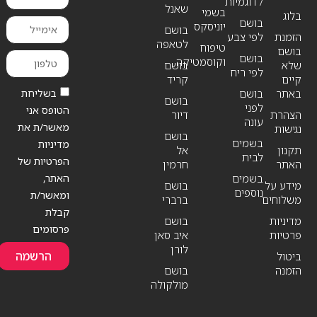
/ דוגמיות
שאנל
בשמי
בלוג
בושם
יוניסקס
בושם
הזמנת
לפי צבע
לטאפה
טיפוח
בושם
בושם
וקוסמטיקה
שלא
בושם
לפי ריח
קיים
קריד
בשליחת
באתר
בושם
בושם
לפני
הטופס אני
הצהרת
דיור
עונה
מאשר/ת את
נגישות
בושם
בשמים
מדיניות
תקנון
אל
לבית
הפרטיות של
האתר
חרמין
האתר,
בשמים
מידע על
בושם
נוספים
ומאשר/ת
משלוחים
ברברי
קבלת
מדיניות
בושם
פרסומים
פרטיות
איב סאן
לורן
הרשמה
ביטול
הזמנה
בושם
מולקולה