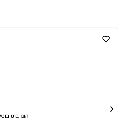
הוגו בוס בוטלד ביונד לאישה