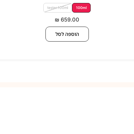
tester 100ml
100ml
₪
659.00
הוספה לסל
למה אנחנו
נק של בשמים קלאסיים ובשמי בוטיק מיוחדים לגברים ונשים לצד מוצרי 