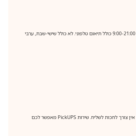
בביצוע הזמנה עד השעה 10:00 בימים א-ה, קבלת המשלוח תבוצע עד חמישה ימי עסקים מיום שלאחר ביצוע ההזמנה, בין השעות 9:00-21:00 כולל תיאום טלפוני. לא כולל שישי-שבת, ערבי
ין צורך לחכות לשליח. שירות
PickUPS
מאפשר לכם