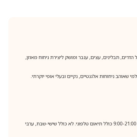
ומטי מודרני ואלגנטי. משלב תווים של הדרים, תבלינים, עצים, ענבר ומושק ליצירת ניחוח מאוזן,
 שאוהב ניחוחות אלגנטיים, נקיים ובעלי אופי יוקרתי.
בביצוע הזמנה עד השעה 10:00 בימים א-ה, קבלת המשלוח תבוצע עד חמישה ימי עסקים מיום שלאחר ביצוע ההזמנה, בין השעות 9:00-21:00 כולל תיאום טלפוני. לא כולל שישי-שבת, ערבי