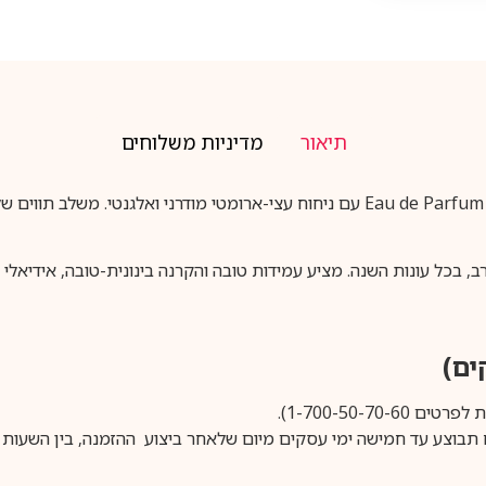
תיאור
מדיניות משלוחים
פרנץ’ אבניו Axis יוניסקס 100 מ”ל EDP הוא בושם בריכוז Eau de Parfum עם ניחוח עצי-אר
בכל עונות השנה. מציע עמידות טובה והקרנה בינונית-טובה, אידיאלי למי
1-700-50-).