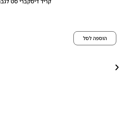
קריד דיסקברי סט לגבר 10 מל 5 יחידות אדפ – 5 Piece Discovery Set for men 5 x 10 ml EDP
הוספה לסל