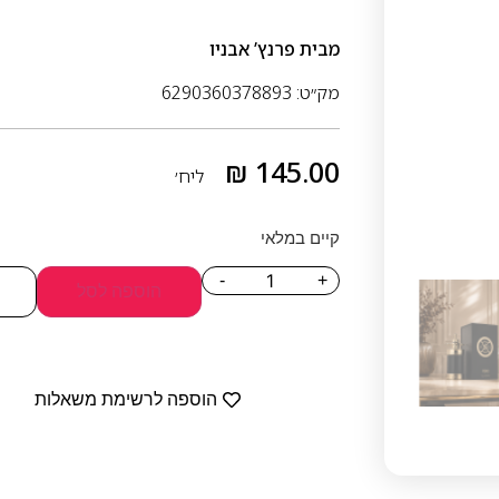
מבית
פרנץ’ אבניו
מק״ט: 6290360378893
₪
145.00
ליח׳
קיים במלאי
-
+
הוספה לסל
הוספה לרשימת משאלות