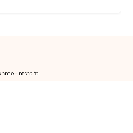
כל פרפיום – מבחר ע
איסוף עצמי
מאות מותגים