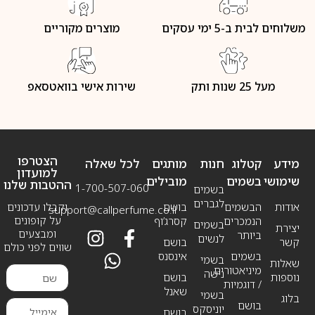
משלוחים לבית ב-5 ימי עסקים
מוצרים מקוריים
מעל 25 שנות ותק
שירות אישי בוואטסאפ
הצטרפו
מידע
קטלוג
חנות
מותגים
לכל שאלה
למועדון
שימושי
בשמים
מובילים
ההטבות שלנו
1-700-507-060
בשמים
לגברים
אודות
הבשמים
בושם
וקבלו עדכונים
support@callperfume.co.il
על קופונים
הנמכרים
קסרג’וף
בשמים
יצירת
ומבצעים
ביותר
לנשים
קשר
בושם
שווים לפני כולם
בשמים
אינסנס
בשמי
שאלות
מיניאטורים
נישה
נוספות
בושם
/ דוגמיות
שאנל
בשמי
בלוג
בושם
יוניסקס
בושם