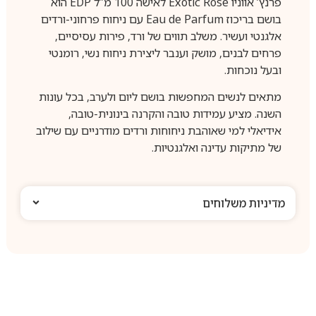
פרנץ’ אווניו Exotic Rose לאישה 100 מ”ל EDP הוא
בושם בריכוז Eau de Parfum עם ניחוח פרחוני-ורדים
אלגנטי ועשיר. משלב תווים של ורד, פירות עסיסיים,
פרחים לבנים, מושק וענבר ליצירת ניחוח נשי, רומנטי
ובעל נוכחות.
מתאים לנשים המחפשות בושם ליום ולערב, בכל עונות
השנה. מציע עמידות טובה והקרנה בינונית-טובה,
אידיאלי למי שאוהבת ניחוחות ורדים מודרניים עם שילוב
של מתיקות עדינה ואלגנטיות.
מדיניות משלוחים