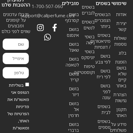
שימושי
בשמים
מובילים
ההטבות שלנו
1-700-507-060
בשמים
לגברים
אודות
הבשמים
בושם
וקבלו עדכונים
support@callperfume.co.il
על קופונים
הנמכרים
קסרג’וף
בשמים
יצירת
ומבצעים
ביותר
לנשים
קשר
בושם
שווים לפני כולם
בשמים
אינסנס
בשמי
שאלות
מיניאטורים
נישה
נוספות
בושם
/ דוגמיות
שאנל
בשמי
בלוג
בושם
יוניסקס
בושם
הזמנת
לפי צבע
לטאפה
טיפוח
בושם
בושם
וקוסמטיקה
שלא
בושם
לפי ריח
קיים
קריד
בשליחת
באתר
בושם
בושם
לפני
הטופס אני
הצהרת
דיור
עונה
מאשר/ת את
נגישות
בושם
בשמים
מדיניות
תקנון
אל
לבית
הפרטיות של
האתר
חרמין
האתר,
בשמים
מידע על
בושם
נוספים
ומאשר/ת
משלוחים
ברברי