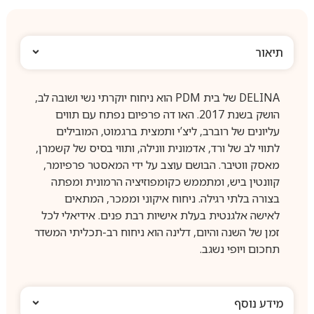
תיאור
‏DELINA של בית PDM הוא ניחוח יוקרתי נשי ושובה לב,
הושק בשנת 2017. האו דה פרפיום נפתח עם תווים
עליונים של רוברב, ליצ’י ותמצית ברגמוט, המובילים
לתווי לב של ורד, אדמונית וונילה, ותווי בסיס של קשמרן,
מאסק ווטיבר. הבושם עוצב על ידי המאסטר פרפיומר,
קוונטין ביש, ומתממש כקומפוזיציה הרמונית ומפתה
בצורה בלתי רגילה. ניחוח איקוני וממכר, המתאים
לאישה אלגנטית בעלת אישיות רבת פנים. אידיאלי לכל
זמן של השנה והיום, דלינה הוא ניחוח רב-תכליתי המשדר
תחכום ויופי נשגב.
מידע נוסף