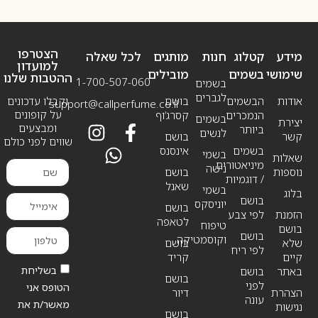
הצטרפו
מידע
קטלוג
חנות
מותגים
לכל שאלה
למועדון
שימושי
בשמים
מובילים
ההטבות שלנו
1-700-507-060
בשמים
לגברים
אודות
הבשמים
בושם
וקבלו עדכונים
support@callperfume.co.il
על קופונים
הנמכרים
קסרג’וף
בשמים
יצירת
ומבצעים
ביותר
לנשים
קשר
בושם
שווים לפני כולם
בשמים
אינסנס
בשמי
שאלות
מיניאטורים
נישה
נוספות
בושם
/ דוגמיות
שאנל
בשמי
בלוג
בושם
יוניסקס
בושם
הזמנת
לפי צבע
לטאפה
טיפוח
בושם
בושם
וקוסמטיקה
שלא
בושם
לפי ריח
קיים
קריד
בשליחת
באתר
בושם
בושם
לפני
הטופס אני
הצהרת
דיור
עונה
מאשר/ת את
נגישות
בושם