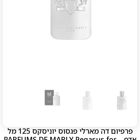
פרפיום דה מארלי פגסוס יוניסקס 125 מל
אדפ – PARFUMS DE MARLY Pegasus for