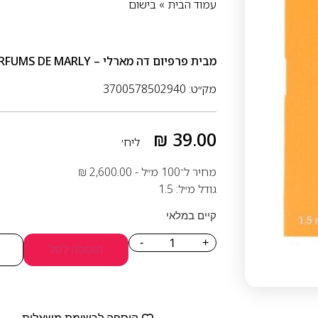
עמוד הבית
»
בישום
מבית
פרפיום דה מארלי – PARFUMS DE MARLY
מק״ט: 3700578502940
₪
39.00
ליח׳
מחיר ל־100 מ״ל -
2,600.00
₪
גודל מ״ל: 1.5
קיים במלאי
-
+
הוספה לסל