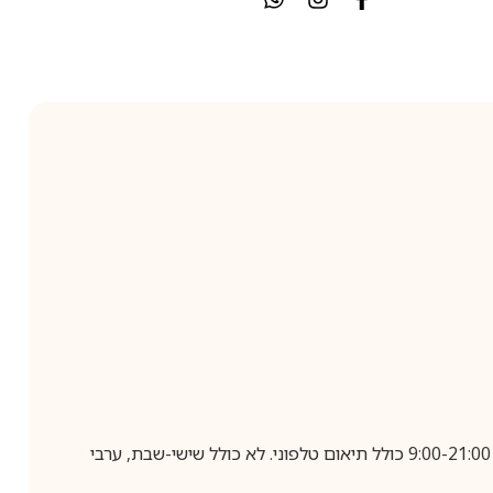
בביצוע הזמנה עד השעה 10:00 בימים א-ה, קבלת המשלוח תבוצע עד חמישה ימי עסקים מיום שלאחר ביצוע ההזמנה, בין השעות 9:00-21:00 כולל תיאום טלפוני. לא כולל שישי-שבת, ערבי