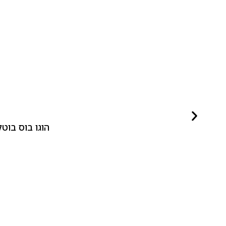
הוגו בוס בוטלד ביונד לאישה