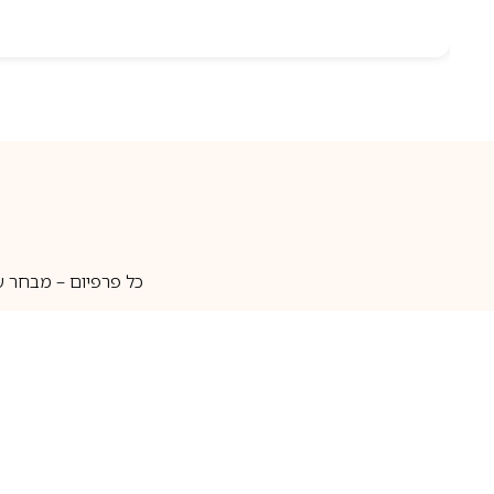
כל פרפיום – מבחר ע
איסוף עצמי
מאות מותגים