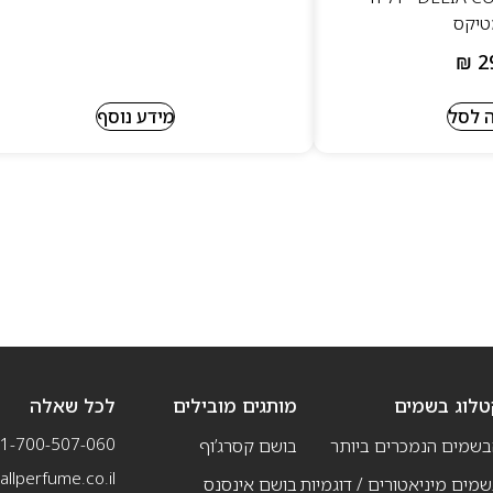
טיקס
₪
2
 לסל
מידע נוסף
טלוג בשמים
מותגים מובילים
לכל שאלה
1-700-507-060
בשמים הנמכרים ביותר
בושם קסרג’וף
llperfume.co.il
מים מיניאטורים / דוגמיות
בושם אינסנס