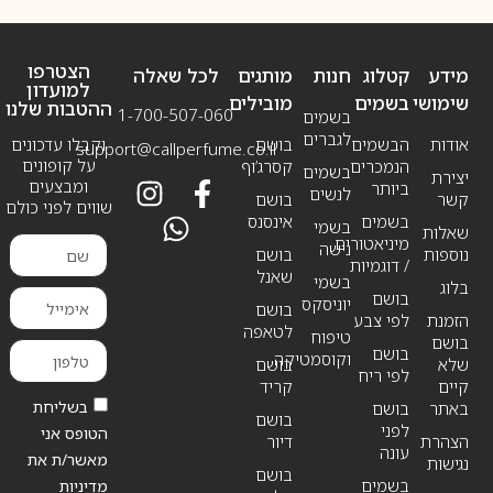
הצטרפו
מידע
קטלוג
חנות
מותגים
לכל שאלה
למועדון
שימושי
בשמים
מובילים
ההטבות שלנו
1-700-507-060
בשמים
לגברים
אודות
הבשמים
בושם
וקבלו עדכונים
support@callperfume.co.il
על קופונים
הנמכרים
קסרג’וף
בשמים
יצירת
ומבצעים
ביותר
לנשים
קשר
בושם
שווים לפני כולם
בשמים
אינסנס
בשמי
שאלות
מיניאטורים
נישה
נוספות
בושם
/ דוגמיות
שאנל
בשמי
בלוג
בושם
יוניסקס
בושם
הזמנת
לפי צבע
לטאפה
טיפוח
בושם
בושם
וקוסמטיקה
שלא
בושם
לפי ריח
קיים
קריד
בשליחת
באתר
בושם
בושם
לפני
הטופס אני
הצהרת
דיור
עונה
מאשר/ת את
נגישות
בושם
בשמים
מדיניות