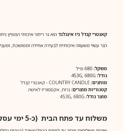
קאנטרי קנדל ניו אינגלנד
הוא נר ריחני איכותי המפיץ ניחו
הנר עשוי משעווה איכותית לבעירה אחידה וממושכת, ומעניק 
משקל:
680 מ״ל
גודל:
453G, 680G
מותגים:
COUNTRY CANDLE - קאנטרי קנדל
קטגוריות מוצרים:
נרות
,
אקססוריז לאישה
מוצר גודל:
680G
,
453G
משלוח עד פתח הבית (כ-5 ימי עסקים)
שירות משלוחים מהיר עד לפתח הבית/משרד (בערים גדולות לפרטים 70-60