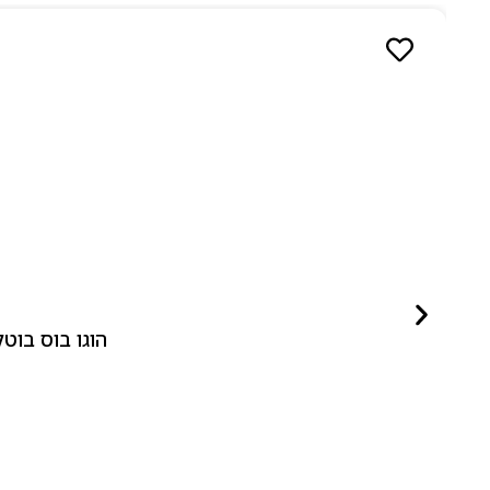
הוגו בוס בוטלד ביונד לאישה