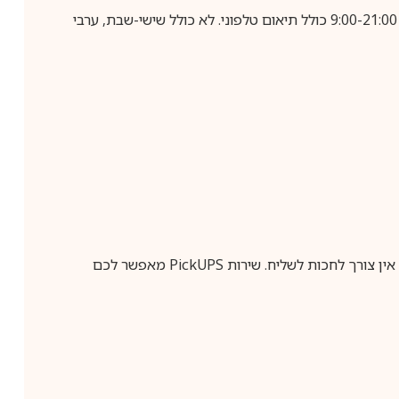
בביצוע הזמנה עד השעה 10:00 בימים א-ה, קבלת המשלוח תבוצע עד חמישה ימי עסקים מיום שלאחר ביצוע ההזמנה, בין השעות 9:00-21:00 כולל תיאום טלפוני. לא כולל שישי-שבת, ערבי
ין צורך לחכות לשליח. שירות
PickUPS
מאפשר לכם