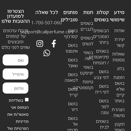
הצטרפו
מידע
קטלוג
חנות
מותגים
לכל שאלה
למועדון
שימושי
בשמים
מובילים
ההטבות שלנו
1-700-507-060
בשמים
לגברים
אודות
הבשמים
בושם
וקבלו עדכונים
support@callperfume.co.il
על קופונים
הנמכרים
קסרג’וף
בשמים
יצירת
ומבצעים
ביותר
לנשים
קשר
בושם
שווים לפני כולם
בשמים
אינסנס
בשמי
שאלות
מיניאטורים
נישה
נוספות
בושם
/ דוגמיות
שאנל
בשמי
בלוג
בושם
יוניסקס
בושם
הזמנת
לפי צבע
לטאפה
טיפוח
בושם
בושם
וקוסמטיקה
שלא
בושם
לפי ריח
קיים
קריד
בשליחת
באתר
בושם
בושם
לפני
הטופס אני
הצהרת
דיור
עונה
מאשר/ת את
נגישות
בושם
בשמים
מדיניות
תקנון
אל
לבית
הפרטיות של
האתר
חרמין