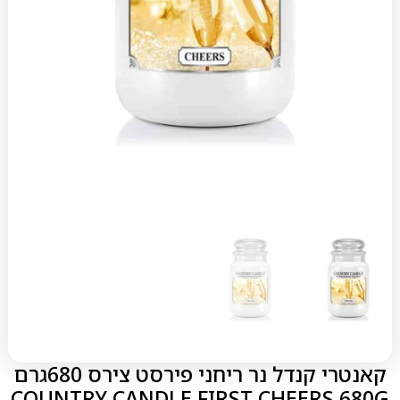
קאנטרי קנדל נר ריחני פירסט צירס 680גרם
COUNTRY CANDLE FIRST CHEERS 680G