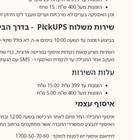
הזמנות מעל 400 ש"ח : 15 ש״ח
זמן האספקה בערים לא מרכזיות וערים מעבר לקו הירוק יהיה 3-5 ימי עסק
שירות משלוח
PickUPS
- בדרך הביתה (כ-5 
בביצוע הזמנה עד השעה 10:00 בימים א-ה. לא כולל שישי-שבת,ערבי חג וחול המועד.
השירות מציע מאות נקודות איסוף בפריסה ארצית, כדי שת
מעקב אחר החבילה עד לנקודת האיסוף ו -
SMS
עם הגעת ה
עלות השירות
הזמנות עד 399 ש"ח: 15.00 ש"ח
הזמנות מעל 400 ש"ח: 5.00 ש"ח
איסוף עצמי
איסוף החבילה החל מיום לאחר הרכישה בשעה 12:00 ובתיאום מראש בלבד.
האיסוף יתבצע ממשרדי החברה אשר ממוקמים ברחוב החרושת 25, ר
לתיאום איסוף יש לפנות למוקד: 1700-50-70-60