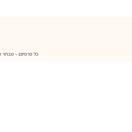
כל פרפיום – מבחר ע
איסוף עצמי
מאות מותגים