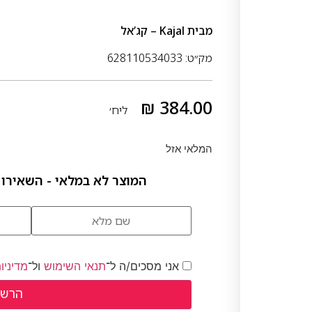
מבית
Kajal – קג’אל
מק״ט: 628110534033
₪
384.00
ליח׳
המלאי אזל
המוצר לא במלאי - השאירו 
אני מסכים/ה ל־
תנאי השימוש
ול־
מדיניו