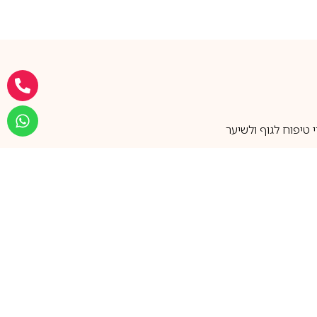
טיפוח לגוף ולשיער
מעל 25 שנות ותק
שירות אישי בוואטסאפ
הצטרפו למועדון ההטבות שלנו