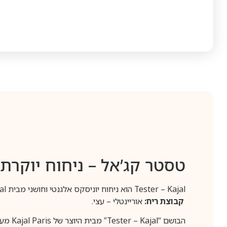
טסטר קג’אל – ניחוח יוקרתי 
Tester – Kajal הוא ניחוח יוניסקס אלגנטי וחושני מבית Kajal, המשלב תווים עשירים ומרתקים לחוויה ארומטית בלתי נשכחת.
קבוצת ריח:
אוריינטלי – עצי.
הבושם “Tester – Kajal” מבית היוצר של Kajal Paris מעניק תחושה של עוצמה וביטחון עצמי. הוא מיועד לגברים ולנשים המחפשים ניחוח מתוחכם ומעורר השראה, המתאים לכל אירוע.