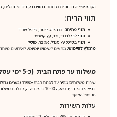
הקומפוזיציה הייחודית נפתחת בתווים רעננים ומתובלים, מ
תווי הריח:
תווי פתיחה:
ברגמוט, לימון, פלפל שחור
תווי לב:
לבנדר, ורד, עץ קשמיר
תווי בסיס:
עץ סנדל, אמבר, מושק
מומלץ לשימוש:
מתאים לשימוש יומיומי, לאירועים מיוחדי
משלוח עד פתח הבית (כ-5 ימי עסקים)
שירות משלוחים מהיר עד לפתח הבית/משרד (בערים גדולות לפרטים 70-60
חג וחול המועד.
עלות השירות
הזמנות עד 399 ש״ח עלות 20 שקלים