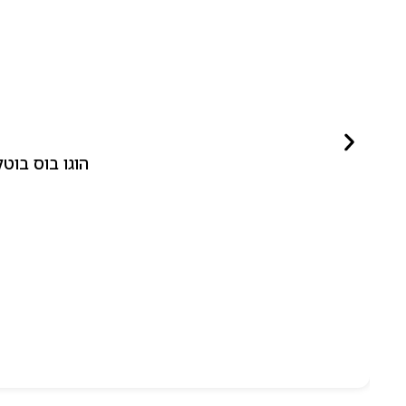
הוגו בוס בוטלד ביונד לאישה