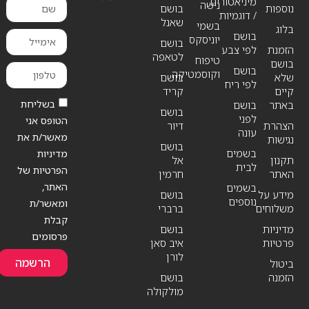
מיניאטורים
נישה
נוספות
בושם
/ דוגמיות
שאנל
בשמי
בלוג
בושם
יוניסקס
בושם
הזמנת
לפי צבע
לטאפה
טיפוח
בושם
בושם
וקוסמטיקה
שלא
בושם
לפי ריח
קיים
קריד
בשליחת
באתר
בושם
בושם
לפני
הטופס אני
הצהרת
דיור
עונה
מאשר/ת את
נגישות
בושם
בשמים
מדיניות
תקנון
אל
לבית
הפרטיות של
האתר
חרמין
האתר,
בשמים
מידע על
בושם
נוספים
ומאשר/ת
משלוחים
ברברי
קבלת
מדיניות
בושם
פרסומים
פרטיות
איב סאן
לורן
הרשמה
ביטול
הזמנה
בושם
מולקולה