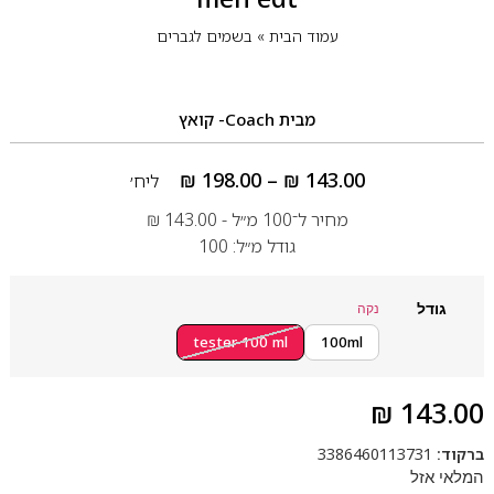
עמוד הבית
»
בשמים לגברים
מבית
Coach- קואץ
₪
198.00
–
₪
143.00
ליח׳
מחיר ל־100 מ״ל -
143.00
₪
גודל מ״ל: 100
גודל
נקה
tester 100 ml
100ml
₪
143.00
ברקוד:
3386460113731
המלאי אזל