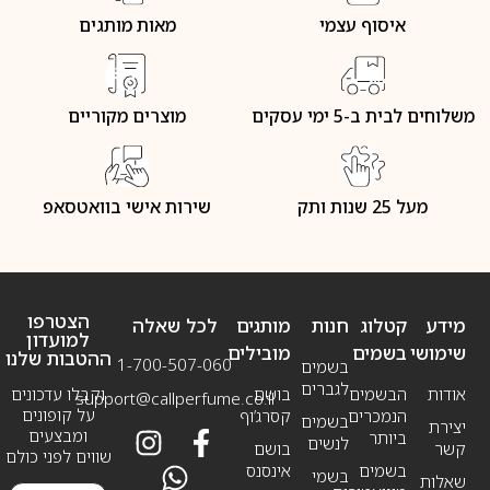
איסוף עצמי
מאות מותגים
משלוחים לבית ב-5 ימי עסקים
מוצרים מקוריים
מעל 25 שנות ותק
שירות אישי בוואטסאפ
הצטרפו
מידע
קטלוג
חנות
מותגים
לכל שאלה
למועדון
שימושי
בשמים
מובילים
ההטבות שלנו
1-700-507-060
בשמים
לגברים
אודות
הבשמים
בושם
וקבלו עדכונים
support@callperfume.co.il
על קופונים
הנמכרים
קסרג’וף
בשמים
יצירת
ומבצעים
ביותר
לנשים
קשר
בושם
שווים לפני כולם
בשמים
אינסנס
בשמי
שאלות