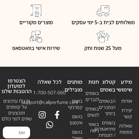
משלוחים לבית ב-5 ימי עסקים
מוצרים מקוריים
מעל 25 שנות ותק
שירות אישי בוואטסאפ
הצטרפו
מידע
קטלוג
חנות
מותגים
לכל שאלה
למועדון
שימושי
בשמים
מובילים
ההטבות שלנו
1-700-507-060
בשמים
לגברים
אודות
הבשמים
בושם
וקבלו עדכונים
support@callperfume.co.il
על קופונים
הנמכרים
קסרג’וף
בשמים
יצירת
ומבצעים
ביותר
לנשים
קשר
בושם
שווים לפני כולם
בשמים
אינסנס
בשמי
שאלות
מיניאטורים
נישה
נוספות
בושם
/ דוגמיות
שאנל