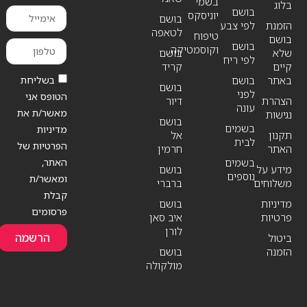
בשמי
בלוג
בושם
יוניסקס
בושם
הזמנת
לפי צבע
לטאפה
טיפוח
בושם
בושם
וקוסמטיקה
שלא
בושם
לפי ריח
קיים
קריד
בשליחת
באתר
בושם
בושם
לפני
הטופס אני
הצהרת
דיור
עונה
מאשר/ת את
נגישות
בושם
בשמים
מדיניות
תקנון
אל
לבית
הפרטיות של
האתר
חרמין
האתר,
בשמים
מידע על
בושם
נוספים
ומאשר/ת
משלוחים
ברברי
קבלת
מדיניות
בושם
פרסומים
פרטיות
איב סאן
לורן
הרשמה
ביטול
הזמנה
בושם
מולקולה