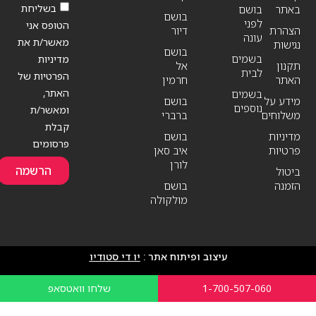
בשליחת
באתר
בושם
בושם
לפני
הטופס אני
הצהרת
דיור
עונה
מאשר/ת את
נגישות
בושם
בשמים
מדיניות
תקנון
אל
לבית
הפרטיות של
האתר
חרמין
האתר,
בשמים
מידע על
בושם
נוספים
ומאשר/ת
משלוחים
ברברי
קבלת
מדיניות
בושם
פרסומים
פרטיות
איב סאן
לורן
הרשמה
ביטול
הזמנה
בושם
מולקולה
עיצוב ופיתוח אתר :
יו די סטודיו
1-700-507-060
שלחו וואטסאפ