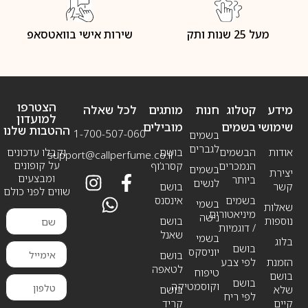
מעל 25 שנות ותק
שירות אישי בוואטסאפ
הצטרפו
מידע
קטלוג
חנות
מותגים
לכל שאלה
למועדון
שימושי
בשמים
מובילים
ההטבות שלנו
1-700-507-060
בשמים
לגברים
אודות
הבשמים
בושם
וקבלו עדכונים
support@callperfume.co.il
על קופונים
הנמכרים
קסרג’וף
בשמים
יצירת
ומבצעים
ביותר
לנשים
קשר
בושם
שווים לפני כולם
בשמים
אינסנס
בשמי
שאלות
מיניאטורים
נישה
נוספות
בושם
/ דוגמיות
שאנל
בשמי
בלוג
בושם
יוניסקס
בושם
הזמנת
לפי צבע
לטאפה
טיפוח
בושם
בושם
וקוסמטיקה
שלא
בושם
לפי ריח
קיים
קריד