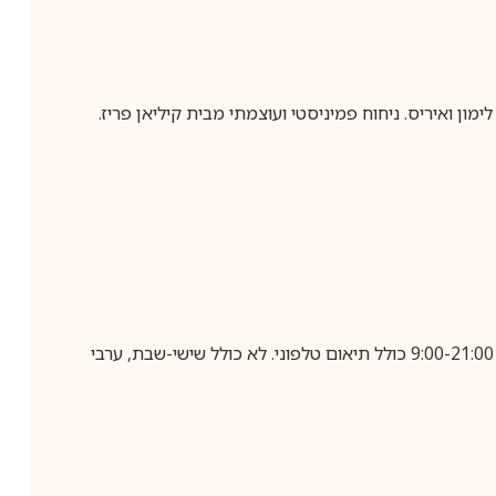
שב לימון ואיריס. ניחוח פמיניסטי ועוצמתי מבית קיליאן פריז.
בביצוע הזמנה עד השעה 10:00 בימים א-ה, קבלת המשלוח תבוצע עד חמישה ימי עסקים מיום שלאחר ביצוע ההזמנה, בין השעות 9:00-21:00 כולל תיאום טלפוני. לא כולל שישי-שבת, ערבי