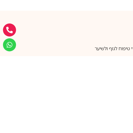
טיפוח לגוף ולשיער
מעל 25 שנות ותק
שירות אישי בוואטסאפ
הצטרפו למועדון ההטבות שלנו