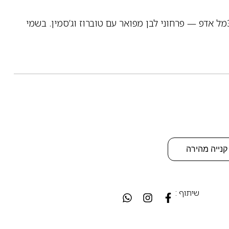
By Kilian Good Girl Gone Bad לאישה 30מל אדפ — פרחוני לבן מפואר עם טוברוז וג’סמין. בשמי
קנייה מהירה
שיתוף :