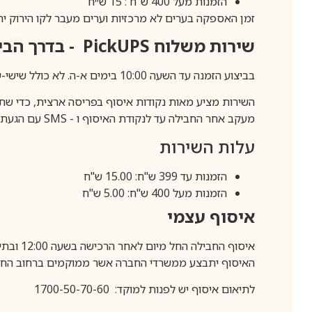
הזמנות מעל 400 ש"ח : 15 ש״ח
זמן האספקה בערים לא מרכזיות וערים מעבר לקו הירוק יהיה 3-5 ימי עסק
שירות משלוח
PickUPS
- בדרך הביתה (כ-5 
בביצוע הזמנה עד השעה 10:00 בימים א-ה. לא כולל שישי-שבת,ערבי חג וחול המועד.
השירות מציע מאות נקודות איסוף בפריסה ארצית, כדי שת
מעקב אחר החבילה עד לנקודת האיסוף ו -
SMS
עם הגעת ה
עלות השירות
הזמנות עד 399 ש"ח: 15.00 ש"ח
הזמנות מעל 400 ש"ח: 5.00 ש"ח
איסוף עצמי
איסוף החבילה החל מיום לאחר הרכישה בשעה 12:00 ובתיאום מראש בלבד.
האיסוף יתבצע ממשרדי החברה אשר ממוקמים ברחוב החרושת 25, ר
לתיאום איסוף יש לפנות למוקד: 1700-50-70-60