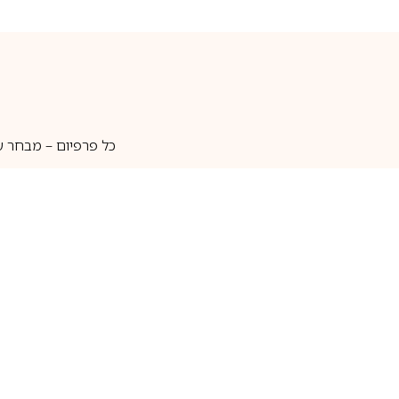
כל פרפיום – מבחר ע
איסוף עצמי
מאות מותגים
מידע שימושי
חנות
ק