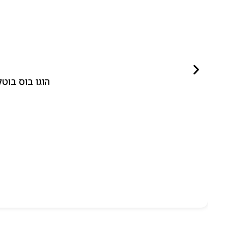
הוגו בוס בוטלד ביונד לאישה