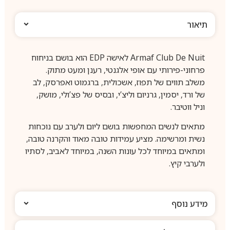
תיאור
Armaf Club De Nuit לאישה EDP הוא בושם בניחוח
פרחוני-פירותי עם אופי אלגנטי, רענן ומעט מתוק.
משלב תווים של תפוז, אשכולית, ברגמוט ואפרסק, לב
של ורד, יסמין, גרניום וליצ’י, ובסיס של פצ’ולי, מושק,
וניל ווטיבר.
מתאים לנשים המחפשות בושם ליום ולערב עם נוכחות
נשית ומרשימה. מציע עמידות טובה מאוד והקרנה טובה,
ומתאים במיוחד לכל עונות השנה, במיוחד לאביב, לסתיו
ולערבי קיץ.
מידע נוסף