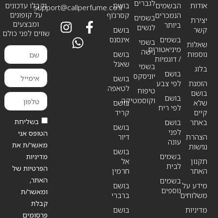
לגברים
אודות
הבשמים
בושם
וקבלו עדכונים
support@callperfume.co.il
על קופונים
הנמכרים
קסרג’וף
בשמים
יצירת
ומבצעים
ביותר
לנשים
קשר
בושם
שווים לפני כולם
בשמים
אינסנס
בשמי
שאלות
מיניאטורים
נישה
נוספות
בושם
/ דוגמיות
שאנל
בשמי
בלוג
בושם
יוניסקס
בושם
הזמנת
לפי צבע
לטאפה
טיפוח
בושם
בושם
וקוסמטיקה
שלא
בושם
לפי ריח
קיים
קריד
בשליחת
באתר
בושם
בושם
לפני
הטופס אני
הצהרת
דיור
עונה
מאשר/ת את
נגישות
בושם
בשמים
מדיניות
תקנון
אל
לבית
הפרטיות של
האתר
חרמין
האתר,
בשמים
מידע על
בושם
נוספים
ומאשר/ת
משלוחים
ברברי
קבלת
מדיניות
בושם
פרסומים