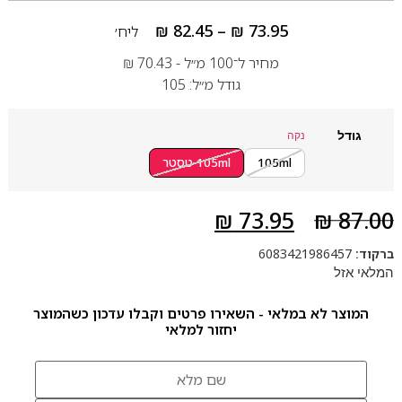
₪
82.45
–
₪
73.95
ליח׳
מחיר ל־100 מ״ל -
70.43
₪
גודל מ״ל: 105
גודל
נקה
105ml
105ml טסטר
₪
73.95
₪
87.00
ברקוד:
6083421986457
המלאי אזל
המוצר לא במלאי - השאירו פרטים וקבלו עדכון כשהמוצר
יחזור למלאי