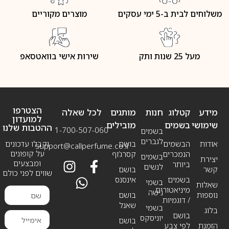
משלוחים לבית ב-5 ימי עסקים
מוצרים מקוריים
מעל 25 שנות ותק
שירות אישי בוואטסאפ
הצטרפו
מידע
קטלוג
חנות
מותגים
לכל שאלה
למועדון
שימושי
בשמים
מובילים
ההטבות שלנו
1-700-507-060
בשמים
לגברים
אודות
הבשמים
בושם
וקבלו עדכונים
support@callperfume.co.il
על קופונים
הנמכרים
קסרג’וף
בשמים
יצירת
ומבצעים
ביותר
לנשים
קשר
בושם
שווים לפני כולם
בשמים
אינסנס
בשמי
שאלות
מיניאטורים
נישה
נוספות
בושם
/ דוגמיות
שאנל
בשמי
בלוג
בושם
יוניסקס
בושם
הזמנת
לפי צבע