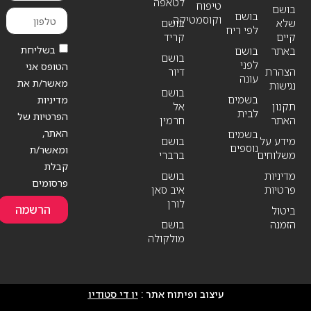
לטאפה
טיפוח
בושם
בושם
וקוסמטיקה
שלא
בושם
לפי ריח
קיים
קריד
בשליחת
באתר
בושם
בושם
לפני
הטופס אני
הצהרת
דיור
עונה
מאשר/ת את
נגישות
בושם
בשמים
מדיניות
תקנון
אל
לבית
הפרטיות של
האתר
חרמין
האתר,
בשמים
מידע על
בושם
נוספים
ומאשר/ת
משלוחים
ברברי
קבלת
מדיניות
בושם
פרסומים
פרטיות
איב סאן
לורן
הרשמה
ביטול
הזמנה
בושם
מולקולה
עיצוב ופיתוח אתר :
יו די סטודיו