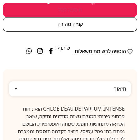
-
+
הוספה לסל
קנייה מהירה
שיתוף :
הוספה לרשימת משאלות
תיאור
‏CHLOÉ L’EAU DE PARFUM INTENSE הוא ניחוח
פרחוני פירותי המגלם נשיות מודרנית וחזקה, שואב
השראה מתחושות חופש, שמחה ואופטימיות. הבושם
נפתח בתו פטל עסיסי, היוצר הקדמה תוססת וממכרת.
לב הבלנד כולל תו ורד עמוק ואלגנטי, בעוד תווי הבסיס