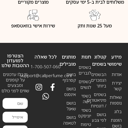
משלוחים לבית ב-5 ימי עסקים
מוצרים מקוריים
מעל 25 שנות ותק
שירות אישי בוואטסאפ
הצטרפו
מידע
קטלוג
חנות
מותגים
לכל שאלה
למועדון
שימושי
בשמים
מובילים
ההטבות שלנו
1-700-507-060
בשמים
לגברים
אודות
הבשמים
בושם
וקבלו עדכונים
support@callperfume.co.il
על קופונים
הנמכרים
קסרג’וף
בשמים
יצירת
ומבצעים
ביותר
לנשים
קשר
בושם
שווים לפני כולם
בשמים
אינסנס
בשמי
שאלות
מיניאטורים
נישה
נוספות
בושם
/ דוגמיות
שאנל
בשמי
בלוג
בושם
יוניסקס
בושם
הזמנת
לפי צבע
לטאפה
טיפוח
בושם