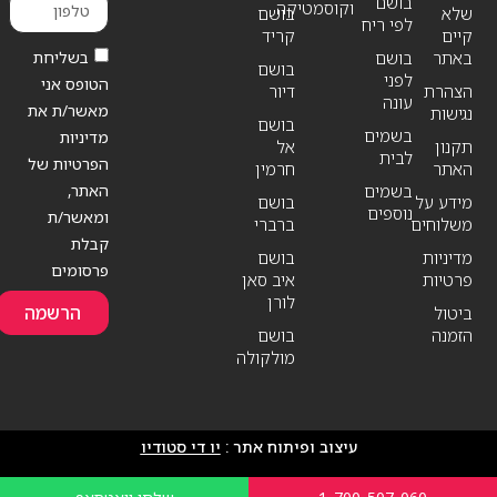
בושם
וקוסמטיקה
שלא
בושם
לפי ריח
קיים
קריד
בשליחת
באתר
בושם
בושם
לפני
הטופס אני
הצהרת
דיור
עונה
מאשר/ת את
נגישות
בושם
בשמים
מדיניות
תקנון
אל
לבית
הפרטיות של
האתר
חרמין
האתר,
בשמים
מידע על
בושם
נוספים
ומאשר/ת
משלוחים
ברברי
קבלת
מדיניות
בושם
פרסומים
פרטיות
איב סאן
לורן
הרשמה
ביטול
הזמנה
בושם
מולקולה
עיצוב ופיתוח אתר :
יו די סטודיו