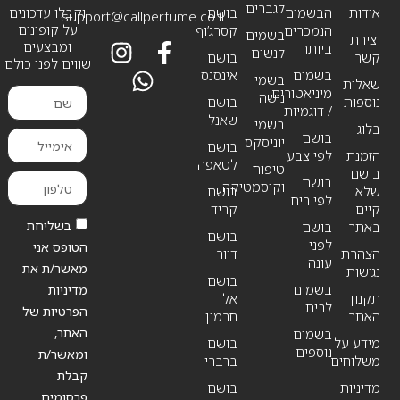
לגברים
אודות
הבשמים
בושם
וקבלו עדכונים
support@callperfume.co.il
על קופונים
הנמכרים
קסרג’וף
בשמים
יצירת
ומבצעים
ביותר
לנשים
קשר
בושם
שווים לפני כולם
בשמים
אינסנס
בשמי
שאלות
מיניאטורים
נישה
נוספות
בושם
/ דוגמיות
שאנל
בשמי
בלוג
בושם
יוניסקס
בושם
הזמנת
לפי צבע
לטאפה
טיפוח
בושם
בושם
וקוסמטיקה
שלא
בושם
לפי ריח
קיים
קריד
בשליחת
באתר
בושם
בושם
לפני
הטופס אני
הצהרת
דיור
עונה
מאשר/ת את
נגישות
בושם
בשמים
מדיניות
תקנון
אל
לבית
הפרטיות של
האתר
חרמין
האתר,
בשמים
מידע על
בושם
נוספים
ומאשר/ת
משלוחים
ברברי
קבלת
מדיניות
בושם
פרסומים