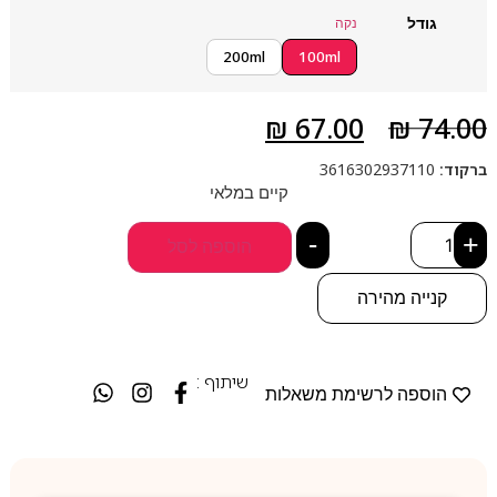
גודל
נקה
200ml
100ml
₪
67.00
₪
74.00
ברקוד:
3616302937110
קיים במלאי
-
+
הוספה לסל
קנייה מהירה
שיתוף :
הוספה לרשימת משאלות