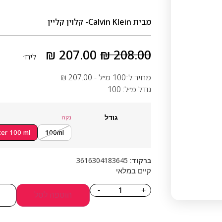
מבית
Calvin Klein- קלוין קליין
₪
207.00
₪
208.00
ליח׳
מחיר ל־100 מ״ל -
207.00
₪
גודל מ״ל: 100
גודל
נקה
ter 100 ml
100ml
ברקוד:
3616304183645
קיים במלאי
-
+
הוספה לסל