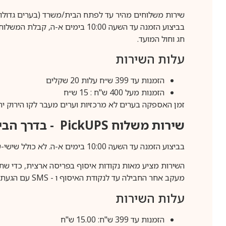
שירות משלוחים מהיר עד לפתח הבית/משרד (בערים גדולות לפרטים 70-60
חג וחול המועד.
עלות השירות
הזמנות עד 399 ש״ח עלות 20 שקלים
הזמנות מעל 400 ש"ח : 15 ש״ח
זמן האספקה בערים לא מרכזיות וערים מעבר לקו הירוק יהיה 3-5 ימי עסק
שירות משלוח
PickUPS
- בדרך הביתה (כ-5 
בביצוע הזמנה עד השעה 10:00 בימים א-ה. לא כולל שישי-שבת,ערבי חג וחול המועד.
השירות מציע מאות נקודות איסוף בפריסה ארצית, כדי שת
מעקב אחר החבילה עד לנקודת האיסוף ו -
SMS
עם הגעת ה
עלות השירות
הזמנות עד 399 ש"ח: 15.00 ש"ח