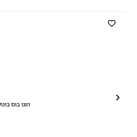
הוגו בוס בוטלד ביונד לאישה