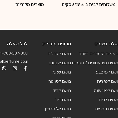
משלוחים לבית ב-5 ימי עסקים
מוצרים מקוריים
טלוג בשמים
מותגים מובילים
לכל שאלה
1-700-507-060
בשמים הנמכרים ביותר
בושם קסרג’וף
llperfume.co.il
מים מיניאטורים / דוגמיות
בושם אינסנס
שם לפי צבע
בושם שאנל
שם לפי ריח
בושם לטאפה
שם לפני עונה
בושם קריד
שמים לבית
בושם דיור
שמים נוספים
בושם אל חרמין
בושם ברברי