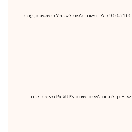
בביצוע הזמנה עד השעה 10:00 בימים א-ה, קבלת המשלוח תבוצע עד חמישה ימי עסקים מיום שלאחר ביצוע ההזמנה, בין השעות 9:00-21:00 כולל תיאום טלפוני. לא כולל שישי-שבת, ערבי
ין צורך לחכות לשליח. שירות
PickUPS
מאפשר לכם