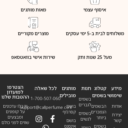
איסוף עצמי
מאות מותגים
משלוחים לבית ב-5 ימי עסקים
מוצרים מקוריים
מעל 25 שנות ותק
שירות אישי בוואטסאפ
הצטרפו
מידע
קטלוג
חנות
מותגים
לכל שאלה
למועדון
שימושי
בשמים
מובילים
ההטבות שלנו
1-700-507-060
בשמים
לגברים
אודות
הבשמים
בושם
וקבלו עדכונים
support@callperfume.co.il
על קופונים
הנמכרים
קסרג’וף
בשמים
יצירת
ומבצעים
ביותר
לנשים
קשר
בושם
שווים לפני כולם
בשמים
אינסנס
בשמי