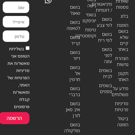
שאלות
מיניאטורים
נישה
נוספות
בושם
/ דוגמיות
שאנל
בשמי
בלוג
בושם
יוניסקס
בושם
הזמנת
לפי צבע
לטאפה
טיפוח
בושם
בושם
וקוסמטיקה
שלא
בושם
לפי ריח
קיים
קריד
בשליחת
באתר
בושם
בושם
לפני
הטופס אני
הצהרת
דיור
עונה
מאשר/ת את
נגישות
בושם
בשמים
מדיניות
תקנון
אל
לבית
הפרטיות של
האתר
חרמין
האתר,
בשמים
מידע על
בושם
נוספים
ומאשר/ת
משלוחים
ברברי
קבלת
מדיניות
בושם
פרסומים
פרטיות
איב סאן
לורן
הרשמה
ביטול
הזמנה
בושם
מולקולה