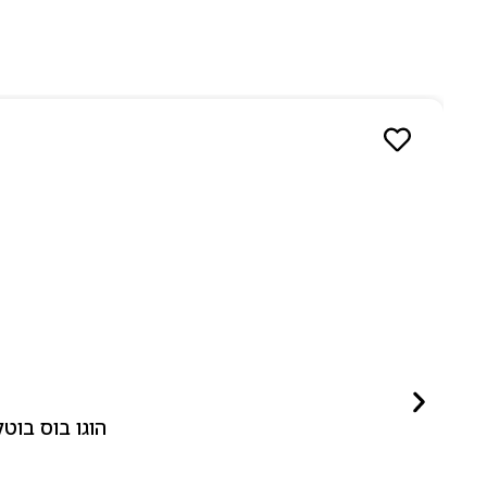
הוגו בוס בוטלד ביונד לאישה