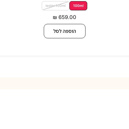
tester 100ml
100ml
₪
659.00
הוספה לסל
למה אנחנו
נק של בשמים קלאסיים ובשמי בוטיק מיוחדים לגברים ונשים לצד מוצרי 