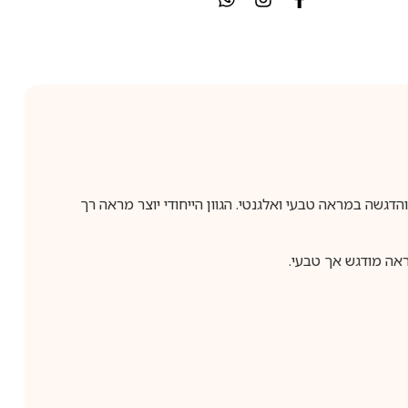
של קליניק בגוון Black Honey המעניקה לריסים נפח, אורך והדגשה במראה טבעי ואלגנטי. הגוון הייחודי יוצר מראה רך
אה מודגש אך טבעי.