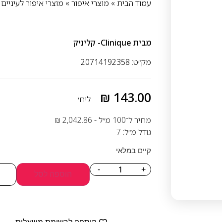
עמוד הבית
»
מוצרי איפור
»
מוצרי איפור לעיניים
»
מבית
Clinique- קליניק
מק״ט: 20714192358
₪
143.00
ליח׳
מחיר ל־100 מ״ל -
2,042.86
₪
גודל מ״ל: 7
קיים במלאי
-
+
הוספה לסל