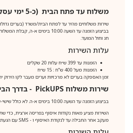
משלוח עד פתח הבית (כ-5 ימי עסקים)
שירות משלוחים מהיר עד לפתח הבית/משרד (בערים גדולות לפרטים 70-60
חג וחול המועד.
עלות השירות
הזמנות עד 399 ש״ח עלות 20 שקלים
הזמנות מעל 400 ש"ח : 15 ש״ח
זמן האספקה בערים לא מרכזיות וערים מעבר לקו הירוק יהיה 3-5 ימי עסק
שירות משלוח
PickUPS
- בדרך הביתה (כ-5 
בביצוע הזמנה עד השעה 10:00 בימים א-ה. לא כולל שישי-שבת,ערבי חג וחול המועד.
השירות מציע מאות נקודות איסוף בפריסה ארצית, כדי שת
מעקב אחר החבילה עד לנקודת האיסוף ו -
SMS
עם הגעת ה
עלות השירות