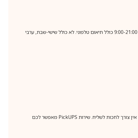
בביצוע הזמנה עד השעה 10:00 בימים א-ה, קבלת המשלוח תבוצע עד חמישה ימי עסקים מיום שלאחר ביצוע ההזמנה, בין השעות 9:00-21:00 כולל תיאום טלפוני. לא כולל שישי-שבת, ערבי
ין צורך לחכות לשליח. שירות
PickUPS
מאפשר לכם