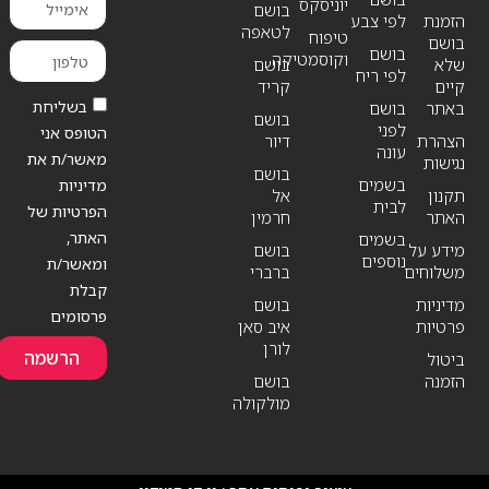
יוניסקס
בושם
הזמנת
לפי צבע
לטאפה
טיפוח
בושם
בושם
וקוסמטיקה
שלא
בושם
לפי ריח
קיים
קריד
בשליחת
באתר
בושם
בושם
לפני
הטופס אני
הצהרת
דיור
עונה
מאשר/ת את
נגישות
בושם
בשמים
מדיניות
תקנון
אל
לבית
הפרטיות של
האתר
חרמין
האתר,
בשמים
מידע על
בושם
נוספים
ומאשר/ת
משלוחים
ברברי
קבלת
מדיניות
בושם
פרסומים
פרטיות
איב סאן
לורן
הרשמה
ביטול
הזמנה
בושם
מולקולה