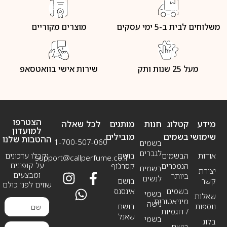
משלוחים לבית ב-5 ימי עסקים
מוצרים מקוריים
מעל 25 שנות ותק
שירות אישי בוואטסאפ
הצטרפו
מידע
קטלוג
חנות
מותגים
לכל שאלה
למועדון
שימושי
בשמים
מובילים
ההטבות שלנו
1-700-507-060
בשמים
לגברים
אודות
הבשמים
בושם
וקבלו עדכונים
support@callperfume.co.il
על קופונים
הנמכרים
קסרג’וף
בשמים
יצירת
ומבצעים
ביותר
לנשים
קשר
בושם
שווים לפני כולם
בשמים
אינסנס
בשמי
שאלות
מיניאטורים
נישה
נוספות
בושם
/ דוגמיות
שאנל
בשמי
בלוג
בושם