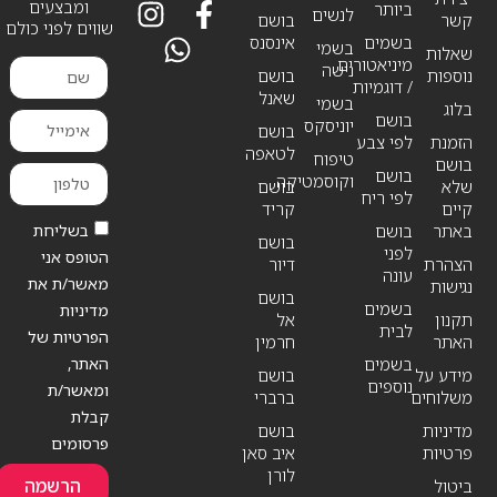
ומבצעים
ביותר
לנשים
קשר
בושם
שווים לפני כולם
בשמים
אינסנס
בשמי
שאלות
מיניאטורים
נישה
נוספות
בושם
/ דוגמיות
שאנל
בשמי
בלוג
בושם
יוניסקס
בושם
הזמנת
לפי צבע
לטאפה
טיפוח
בושם
בושם
וקוסמטיקה
שלא
בושם
לפי ריח
קיים
קריד
בשליחת
באתר
בושם
בושם
לפני
הטופס אני
הצהרת
דיור
עונה
מאשר/ת את
נגישות
בושם
בשמים
מדיניות
תקנון
אל
לבית
הפרטיות של
האתר
חרמין
האתר,
בשמים
מידע על
בושם
נוספים
ומאשר/ת
משלוחים
ברברי
קבלת
מדיניות
בושם
פרסומים
פרטיות
איב סאן
לורן
הרשמה
ביטול