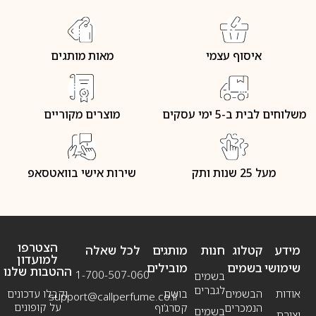
איסוף עצמי
מאות מותגים
משלוחים לבית ב-5 ימי עסקים
מוצרים מקוריים
מעל 25 שנות ותק
שירות אישי בוואטסאפ
הצטרפו
מידע
קטלוג
חנות
מותגים
לכל שאלה
למועדון
שימושי
בשמים
מובילים
ההטבות שלנו
1-700-507-060
בשמים
לגברים
אודות
הבשמים
בושם
וקבלו עדכונים
support@callperfume.co.il
על קופונים
הנמכרים
קסרג’וף
בשמים
יצירת