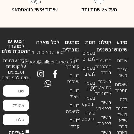
מעל 25 שנות ותק
שירות אישי בוואטסאפ
הצטרפו
מידע
קטלוג
חנות
מותגים
לכל שאלה
למועדון
שימושי
בשמים
מובילים
ההטבות שלנו
1-700-507-060
בשמים
לגברים
אודות
הבשמים
בושם
וקבלו עדכונים
support@callperfume.co.il
על קופונים
הנמכרים
קסרג’וף
בשמים
יצירת
ומבצעים
ביותר
לנשים
קשר
בושם
שווים לפני כולם
בשמים
אינסנס
בשמי
שאלות
מיניאטורים
נישה
נוספות
בושם
/ דוגמיות
שאנל
בשמי
בלוג
בושם
יוניסקס
בושם
הזמנת
לפי צבע
לטאפה
טיפוח
בושם
בושם
וקוסמטיקה
שלא
בושם
לפי ריח
קיים
קריד
בשליחת
באתר
בושם