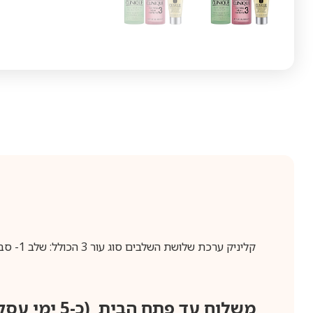
קליניק ערכת שלושת השלבים סוג עור 3 הכולל: שלב 1- סבון נוזלי+מי הסרה מס3+גל לחות Clinique 3step skin care system
משלוח עד פתח הבית (כ-5 ימי עסקים)