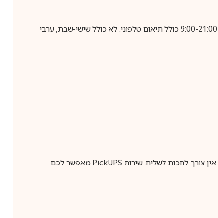
בביצוע הזמנה עד השעה 10:00 בימים א-ה, קבלת המשלוח תבוצע עד חמישה ימי עסקים מיום שלאחר ביצוע ההזמנה, בין השעות 9:00-21:00 כולל תיאום טלפוני. לא כולל שישי-שבת, ערבי
ין צורך לחכות לשליח. שירות
PickUPS
מאפשר לכם