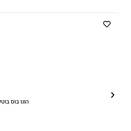
הוגו בוס בוטלד ביונד לאישה