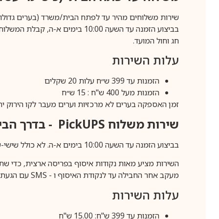
שירות משלוחים מהיר עד לפתח הבית/משרד (בערים גדולות לפרטים 70-60
חג וחול המועד.
עלות השירות
הזמנות עד 399 ש״ח עלות 20 שקלים
הזמנות מעל 400 ש"ח : 15 ש״ח
זמן האספקה בערים לא מרכזיות וערים מעבר לקו הירוק יהיה 3-5 ימי עסק
שירות משלוח
PickUPS
- בדרך הביתה (כ-5 
בביצוע הזמנה עד השעה 10:00 בימים א-ה. לא כולל שישי-שבת,ערבי חג וחול המועד.
השירות מציע מאות נקודות איסוף בפריסה ארצית, כדי שת
מעקב אחר החבילה עד לנקודת האיסוף ו -
SMS
עם הגעת ה
עלות השירות
הזמנות עד 399 ש"ח: 15.00 ש"ח