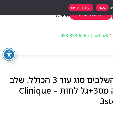
אישור
מדיניות עוגיות
0
חיפוש מותגים
וואטסאפ | 053-333-6264
קליניק ערכת שלושת השלבים סוג עור 3 הכולל: שלב
1- סבון נוזלי+מי הסרה מס3+גל לחות – Clinique
3st