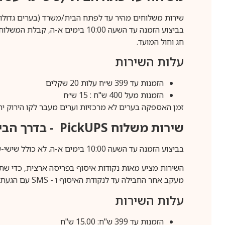
שירות משלוחים מהיר עד לפתח הבית/משרד (בערים גדולות לפרטים 70-60
חג וחול המועד.
עלות השירות
הזמנות עד 399 ש״ח עלות 20 שקלים
הזמנות מעל 400 ש"ח : 15 ש״ח
זמן האספקה בערים לא מרכזיות וערים מעבר לקו הירוק יהיה 3-5 ימי עסק
שירות משלוח
PickUPS
- בדרך הביתה (כ-5 
בביצוע הזמנה עד השעה 10:00 בימים א-ה. לא כולל שישי-שבת,ערבי חג וחול המועד.
השירות מציע מאות נקודות איסוף בפריסה ארצית, כדי שת
מעקב אחר החבילה עד לנקודת האיסוף ו -
SMS
עם הגעת ה
עלות השירות
הזמנות עד 399 ש"ח: 15.00 ש"ח