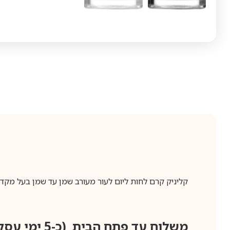
קליניק קרם לחות ליום לעור מעורב שמן עד שמן בעל מקדם הגנה UVA/UVB 50 מל”ל Custom-Repair Moisturizer SPF 15 (Combin
משלוח עד פתח הבית (כ-5 ימי עסקים)