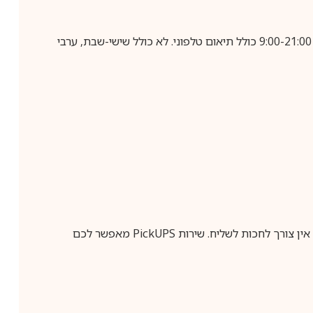
בביצוע הזמנה עד השעה 10:00 בימים א-ה, קבלת המשלוח תבוצע עד חמישה ימי עסקים מיום שלאחר ביצוע ההזמנה, בין השעות 9:00-21:00 כולל תיאום טלפוני. לא כולל שישי-שבת, ערבי
ין צורך לחכות לשליח. שירות
PickUPS
מאפשר לכם