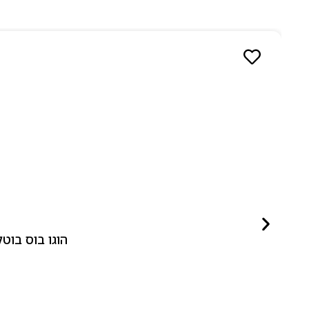
הוגו בוס בוטלד ביונד לאישה