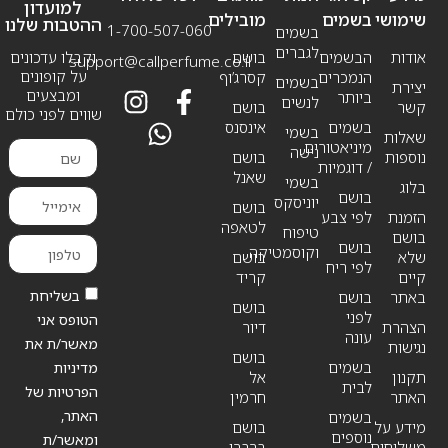
למועדון
שימושי
בשמים
מובילים
ההטבות שלנו
1-700-507-060
בשמים
לגברים
אודות
הבשמים
בושם
וקבלו עדכונים
support@callperfume.co.il
על קופונים
הנמכרים
קסרג’וף
בשמים
יצירת
ומבצעים
ביותר
לנשים
קשר
בושם
שווים לפני כולם
בשמים
אינסנס
בשמי
שאלות
מיניאטורים
נישה
נוספות
בושם
/ דוגמיות
שאנל
בשמי
בלוג
בושם
יוניסקס
בושם
הזמנת
לפי צבע
לטאפה
טיפוח
בושם
בושם
וקוסמטיקה
שלא
בושם
לפי ריח
קיים
קריד
בשליחת
באתר
בושם
בושם
לפני
הטופס אני
הצהרת
דיור
עונה
מאשר/ת את
נגישות
בושם
בשמים
מדיניות
תקנון
אל
לבית
הפרטיות של
האתר
חרמין
האתר,
בשמים
מידע על
בושם
נוספים
ומאשר/ת
משלוחים
ברברי