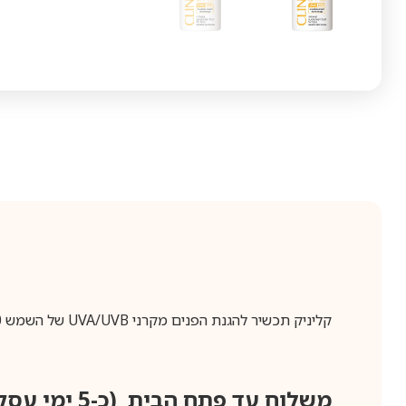
קליניק תכשיר להגנת הפנים מקרני UVA/UVB של השמש Clinique Solare Mineral Sunscreen Fluid for face SPF 30
משלוח עד פתח הבית (כ-5 ימי עסקים)