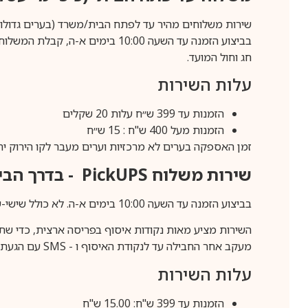
שירות משלוחים מהיר עד לפתח הבית/משרד (בערים גדולות לפרטים 70-60
חג וחול המועד.
עלות השירות
הזמנות עד 399 ש״ח עלות 20 שקלים
הזמנות מעל 400 ש"ח : 15 ש״ח
זמן האספקה בערים לא מרכזיות וערים מעבר לקו הירוק יהיה 3-5 ימי עסק
שירות משלוח
PickUPS
- בדרך הביתה (כ-5 
בביצוע הזמנה עד השעה 10:00 בימים א-ה. לא כולל שישי-שבת,ערבי חג וחול המועד.
השירות מציע מאות נקודות איסוף בפריסה ארצית, כדי שת
מעקב אחר החבילה עד לנקודת האיסוף ו -
SMS
עם הגעת ה
עלות השירות
הזמנות עד 399 ש"ח: 15.00 ש"ח