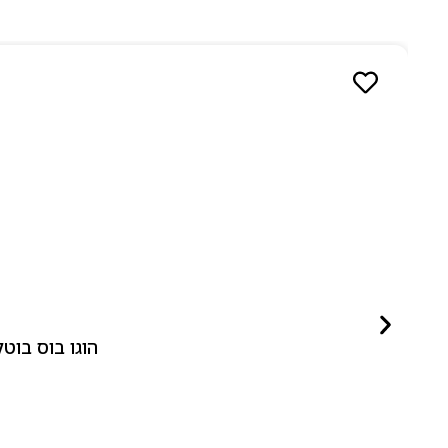
הוגו בוס בוטלד ביונד לאישה