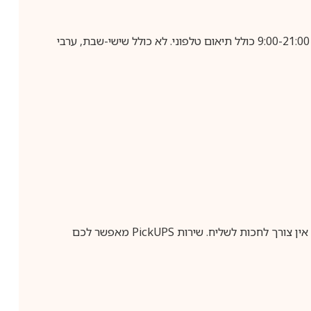
בביצוע הזמנה עד השעה 10:00 בימים א-ה, קבלת המשלוח תבוצע עד חמישה ימי עסקים מיום שלאחר ביצוע ההזמנה, בין השעות 9:00-21:00 כולל תיאום טלפוני. לא כולל שישי-שבת, ערבי
ין צורך לחכות לשליח. שירות
PickUPS
מאפשר לכם