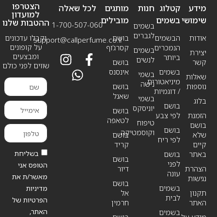
הצטרפו
מידע
קטלוג
חנות
מותגים
לכל שאלה
למועדון
שימושי
בשמים
מובילים
ההטבות שלנו
1-700-507-060
בשמים
לגברים
אודות
הבשמים
בושם
וקבלו עדכונים
support@callperfume.co.il
על קופונים
הנמכרים
קסרג’וף
בשמים
יצירת
ומבצעים
ביותר
לנשים
קשר
בושם
שווים לפני כולם
בשמים
אינסנס
בשמי
שאלות
מיניאטורים
נישה
נוספות
בושם
/ דוגמיות
שאנל
בשמי
בלוג
בושם
יוניסקס
בושם
הזמנת
לפי צבע
לטאפה
טיפוח
בושם
בושם
וקוסמטיקה
שלא
בושם
לפי ריח
קיים
קריד
בשליחת
באתר
בושם
בושם
לפני
הטופס אני
הצהרת
דיור
עונה
מאשר/ת את
נגישות
בושם
בשמים
מדיניות
תקנון
אל
לבית
הפרטיות של
האתר
חרמין
האתר,
בשמים
מידע על
בושם