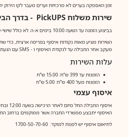
זמן האספקה בערים לא מרכזיות וערים מעבר לקו הירוק יהיה 3-5 ימי עסק
שירות משלוח
PickUPS
- בדרך הביתה (כ-5 
בביצוע הזמנה עד השעה 10:00 בימים א-ה. לא כולל שישי-שבת,ערבי חג וחול המועד.
השירות מציע מאות נקודות איסוף בפריסה ארצית, כדי שת
מעקב אחר החבילה עד לנקודת האיסוף ו -
SMS
עם הגעת ה
עלות השירות
הזמנות עד 399 ש"ח: 15.00 ש"ח
הזמנות מעל 400 ש"ח: 5.00 ש"ח
איסוף עצמי
איסוף החבילה החל מיום לאחר הרכישה בשעה 12:00 ובתיאום מראש בלבד.
האיסוף יתבצע ממשרדי החברה אשר ממוקמים ברחוב החרושת 25, ר
לתיאום איסוף יש לפנות למוקד: 1700-50-70-60