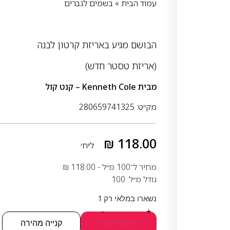
עמוד הבית
»
בשמים לגברים
הבושם מגיע באריזת קרטון לבנה
(אריזת טסטר חדש)
מבית
Kenneth Cole – קנט קול
מק״ט: 280659741325
₪
118.00
ליח׳
מחיר ל־100 מ״ל -
118.00
₪
גודל מ״ל: 100
נשארו במלאי רק 1
-
+
הוספה לסל
קנייה מהירה