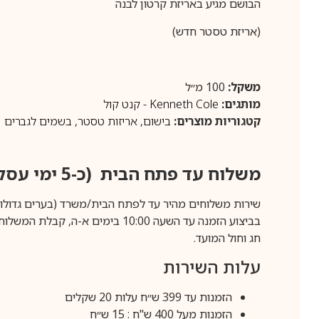
הבושם מגיע באריזת קרטון לבנה
(אריזת טסטר חדש)
משקל:
100 מ״ל
מותגים:
Kenneth Cole - קנט קול
קטגוריות מוצרים:
בישום
,
אריזות טסטר
,
בשמים לגברים
משלוח עד פתח הבית (כ-5 ימי עסקים)
שירות משלוחים מהיר עד לפתח הבית/משרד (בערים גדולות לפרטים 70-60
חג וחול המועד.
עלות השירות
הזמנות עד 399 ש״ח עלות 20 שקלים
הזמנות מעל 400 ש"ח : 15 ש״ח