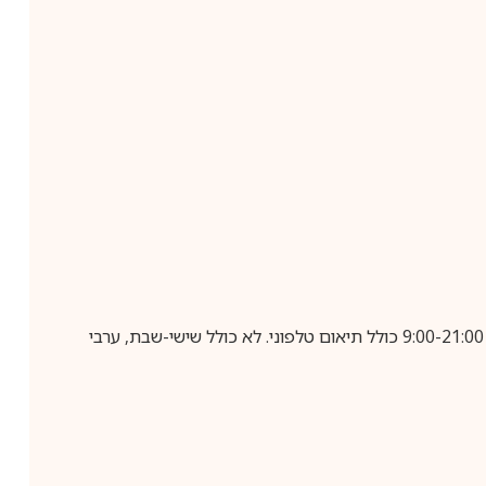
בביצוע הזמנה עד השעה 10:00 בימים א-ה, קבלת המשלוח תבוצע עד חמישה ימי עסקים מיום שלאחר ביצוע ההזמנה, בין השעות 9:00-21:00 כולל תיאום טלפוני. לא כולל שישי-שבת, ערבי