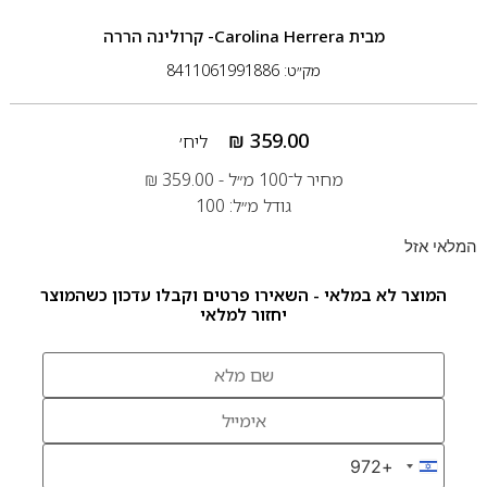
מבית
Carolina Herrera- קרולינה הררה
מק״ט: 8411061991886
₪
359.00
ליח׳
מחיר ל־100 מ״ל -
359.00
₪
גודל מ״ל: 100
המלאי אזל
המוצר לא במלאי - השאירו פרטים וקבלו עדכון כשהמוצר
יחזור למלאי
+972
Israel +972