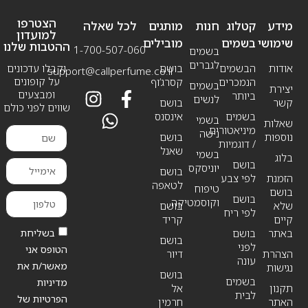
הצטרפו
מידע
קטלוג
חנות
מותגים
לכל שאלה
למועדון
שימושי
בשמים
מובילים
ההטבות שלנו
1-700-507-060
בשמים
לגברים
אודות
הבשמים
בושם
וקבלו עדכונים
support@callperfume.co.il
על קופונים
הנמכרים
קסרג’וף
בשמים
יצירת
ומבצעים
ביותר
לנשים
קשר
בושם
שווים לפני כולם
בשמים
אינסנס
בשמי
שאלות
מיניאטורים
נישה
נוספות
בושם
/ דוגמיות
שאנל
בשמי
בלוג
בושם
יוניסקס
בושם
הזמנת
לפי צבע
לטאפה
טיפוח
בושם
בושם
וקוסמטיקה
שלא
בושם
לפי ריח
קיים
קריד
בשליחת
באתר
בושם
בושם
לפני
הטופס אני
הצהרת
דיור
עונה
מאשר/ת את
נגישות
בושם
בשמים
מדיניות
תקנון
אל
לבית
הפרטיות של
האתר
חרמין