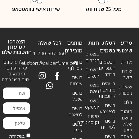
מעל 25 שנות ותק
שירות אישי בוואטסאפ
הצטרפו
מידע
קטלוג
חנות
מותגים
לכל שאלה
למועדון
שימושי
בשמים
מובילים
ההטבות שלנו
1-700-507-060
בשמים
לגברים
אודות
הבשמים
בושם
וקבלו עדכונים
support@callperfume.co.il
על קופונים
הנמכרים
קסרג’וף
בשמים
יצירת
ומבצעים
ביותר
לנשים
קשר
בושם
שווים לפני כולם
בשמים
אינסנס
בשמי
שאלות
מיניאטורים
נישה
נוספות
בושם
/ דוגמיות
שאנל
בשמי
בלוג
בושם
יוניסקס
בושם
הזמנת
לפי צבע
לטאפה
טיפוח
בושם
בושם
וקוסמטיקה
שלא
בושם
לפי ריח
קיים
קריד
בשליחת
באתר
בושם