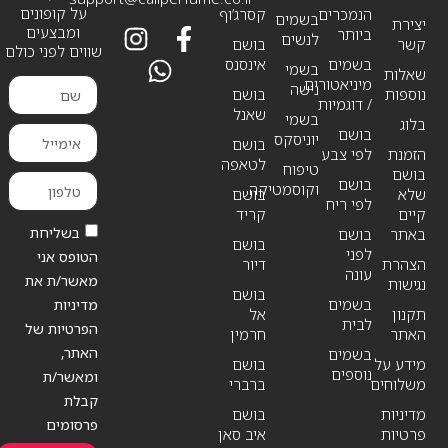
על קופונים
הנמכרים
קסרג’וף
בשמים
יצירת
ומבצעים
ביותר
לנשים
קשר
בושם
שווים לפני כולם
בשמים
אינסנס
בשמי
שאלות
מיניאטורים
נישה
נוספות
בושם
/ דוגמיות
שאנל
בשמי
בלוג
בושם
יוניסקס
בושם
הזמנת
לפי צבע
לטאפה
טיפוח
בושם
בושם
וקוסמטיקה
שלא
בושם
לפי ריח
קיים
קריד
בשליחת
באתר
בושם
בושם
לפני
הטופס אני
הצהרת
דיור
עונה
מאשר/ת את
נגישות
בושם
בשמים
מדיניות
תקנון
אל
לבית
הפרטיות של
האתר
חרמין
האתר,
בשמים
מידע על
בושם
נוספים
ומאשר/ת
משלוחים
ברברי
קבלת
מדיניות
בושם
פרסומים
פרטיות
איב סאן