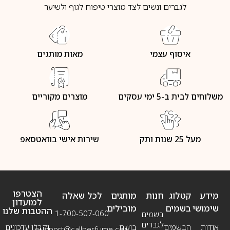
לגברים ונשים לצד מוצרי טיפוח לגוף ולשיער
איסוף עצמי
מאות מותגים
משלוחים לבית ב-5 ימי עסקים
מוצרים מקוריים
מעל 25 שנות ותק
שירות אישי בוואטסאפ
הצטרפו
מידע
קטלוג
חנות
מותגים
לכל שאלה
למועדון
שימושי
בשמים
מובילים
ההטבות שלנו
1-700-507-060
בשמים
לגברים
אודות
הבשמים
בושם
וקבלו עדכונים
support@callperfume.co.il