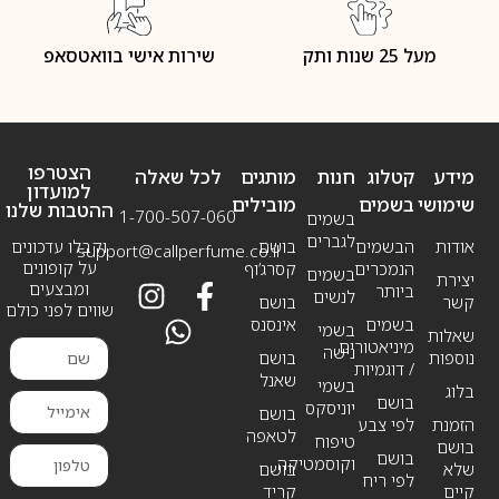
מעל 25 שנות ותק
שירות אישי בוואטסאפ
הצטרפו
מידע
קטלוג
חנות
מותגים
לכל שאלה
למועדון
שימושי
בשמים
מובילים
ההטבות שלנו
1-700-507-060
בשמים
לגברים
אודות
הבשמים
בושם
וקבלו עדכונים
support@callperfume.co.il
על קופונים
הנמכרים
קסרג’וף
בשמים
יצירת
ומבצעים
ביותר
לנשים
קשר
בושם
שווים לפני כולם
בשמים
אינסנס
בשמי
שאלות
מיניאטורים
נישה
נוספות
בושם
/ דוגמיות
שאנל
בשמי
בלוג
בושם
יוניסקס
בושם
הזמנת
לפי צבע
לטאפה
טיפוח
בושם
בושם
וקוסמטיקה
שלא
בושם
לפי ריח
קיים
קריד