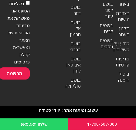
בשליחת
באתר
בושם
בושם
לפני
הטופס אני
הצהרת
דיור
עונה
מאשר/ת את
נגישות
בושם
בשמים
מדיניות
תקנון
אל
לבית
הפרטיות של
האתר
חרמין
האתר,
בשמים
מידע על
בושם
נוספים
ומאשר/ת
משלוחים
ברברי
קבלת
מדיניות
בושם
פרסומים
פרטיות
איב סאן
לורן
הרשמה
ביטול
הזמנה
בושם
מולקולה
עיצוב ופיתוח אתר :
יו די סטודיו
1-700-507-060
שלחו וואטסאפ