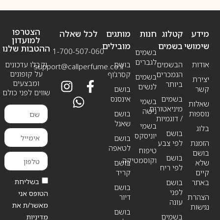
הצטרפו
מידע
קטלוג
חנות
מותגים
לכל שאלה
למועדון
שימושי
בשמים
מובילים
ההטבות שלנו
1-700-507-060
בשמים
לגברים
אודות
הבשמים
בושם
וקבלו עדכונים
support@callperfume.co.il
על קופונים
הנמכרים
קסרג’וף
בשמים
יצירת
ומבצעים
ביותר
לנשים
קשר
בושם
שווים לפני כולם
בשמים
אינסנס
בשמי
שאלות
מיניאטורים
נישה
נוספות
בושם
/ דוגמיות
שאנל
בשמי
בלוג
בושם
יוניסקס
בושם
הזמנת
לפי צבע
לטאפה
טיפוח
בושם
בושם
וקוסמטיקה
שלא
בושם
לפי ריח
קיים
קריד
בשליחת
באתר
בושם
בושם
לפני
הטופס אני
הצהרת
דיור
עונה
מאשר/ת את
נגישות
בושם
בשמים
מדיניות