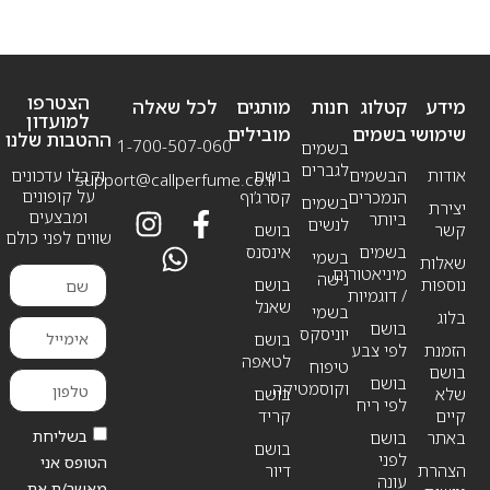
הצטרפו
מידע
קטלוג
חנות
מותגים
לכל שאלה
למועדון
שימושי
בשמים
מובילים
ההטבות שלנו
1-700-507-060
בשמים
לגברים
אודות
הבשמים
בושם
וקבלו עדכונים
support@callperfume.co.il
על קופונים
הנמכרים
קסרג’וף
בשמים
יצירת
ומבצעים
ביותר
לנשים
קשר
בושם
שווים לפני כולם
בשמים
אינסנס
בשמי
שאלות
מיניאטורים
נישה
נוספות
בושם
/ דוגמיות
שאנל
בשמי
בלוג
בושם
יוניסקס
בושם
הזמנת
לפי צבע
לטאפה
טיפוח
בושם
בושם
וקוסמטיקה
שלא
בושם
לפי ריח
קיים
קריד
בשליחת
באתר
בושם
בושם
לפני
הטופס אני
הצהרת
דיור
עונה
מאשר/ת את