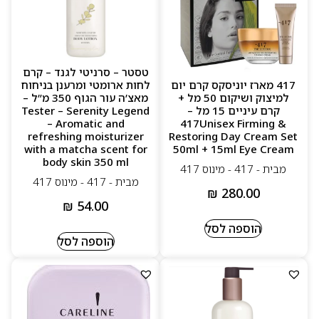
טסטר – סרניטי לגנד – קרם
417 מארז יוניסקס קרם יום
לחות ארומטי ומרענן בניחוח
למיצוק ושיקום 50 מל +
מאצ’ה עור הגוף 350 מ”ל –
קרם עיניים 15 מל –
Tester – Serenity Legend
– Aromatic and
417Unisex Firming &
refreshing moisturizer
Restoring Day Cream Set
with a matcha scent for
50ml + 15ml Eye Cream
body skin 350 ml
מבית - 417 - מינוס 417
מבית - 417 - מינוס 417
₪
280.00
₪
54.00
הוספה לסל
הוספה לסל