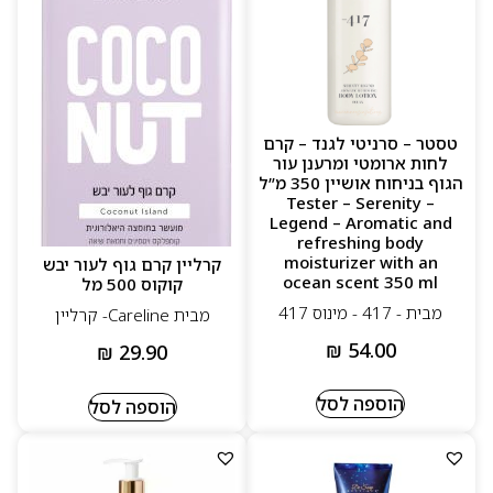
טסטר – סרניטי לגנד – קרם
לחות ארומטי ומרענן עור
הגוף בניחוח אושיין 350 מ”ל
– Tester – Serenity
Legend – Aromatic and
refreshing body
moisturizer with an
קרליין קרם גוף לעור יבש
ocean scent 350 ml
קוקוס 500 מל
מבית - 417 - מינוס 417
מבית Careline- קרליין
₪
54.00
₪
29.90
הוספה לסל
הוספה לסל