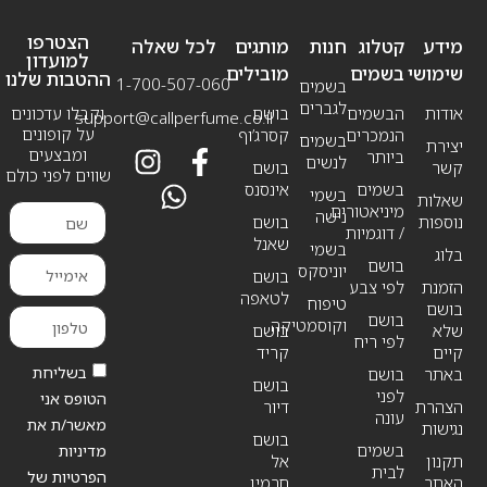
הצטרפו
מידע
קטלוג
חנות
מותגים
לכל שאלה
למועדון
שימושי
בשמים
מובילים
ההטבות שלנו
1-700-507-060
בשמים
לגברים
אודות
הבשמים
בושם
וקבלו עדכונים
support@callperfume.co.il
על קופונים
הנמכרים
קסרג’וף
בשמים
יצירת
ומבצעים
ביותר
לנשים
קשר
בושם
שווים לפני כולם
בשמים
אינסנס
בשמי
שאלות
מיניאטורים
נישה
נוספות
בושם
/ דוגמיות
שאנל
בשמי
בלוג
בושם
יוניסקס
בושם
הזמנת
לפי צבע
לטאפה
טיפוח
בושם
בושם
וקוסמטיקה
שלא
בושם
לפי ריח
קיים
קריד
בשליחת
באתר
בושם
בושם
לפני
הטופס אני
הצהרת
דיור
עונה
מאשר/ת את
נגישות
בושם
בשמים
מדיניות
תקנון
אל
לבית
הפרטיות של
האתר
חרמין