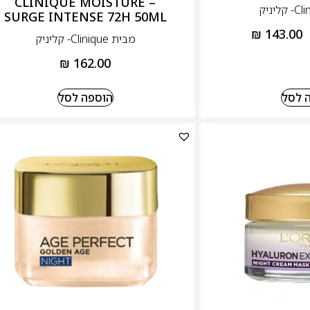
– CLINIQUE MOISTURE
SURGE INTENSE 72H 50ML
₪
143.00
מבית Clinique- קליניק
₪
162.00
 לסל
הוספה לסל