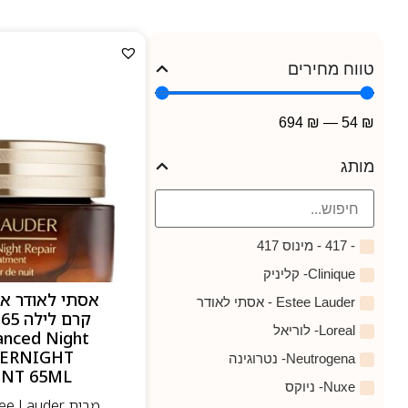
טווח מחירים
694
₪
—
54
₪
מותג
- 417 - מינוס 417
Clinique- קליניק
אסתי לאודר אדו
Estee Lauder - אסתי לאודר
Loreal- לוריאל
anced Night
VERNIGHT
Neutrogena- נטרוגינה
NT 65ML
Nuxe- ניוקס
מבית Estee Lauder - אסתי לאודר