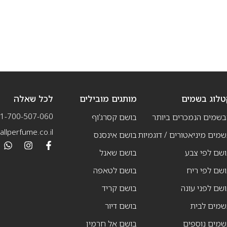
טלוג בשמים
מותגים מובילים
לכל שאלה
1-700-507-060
בשמים הנמכרים ביותר
בושם קסרג’וף
llperfume.co.il
מים מיניאטורים / דוגמיות
בושם אינסנס
שם לפי צבע
בושם שאנל
שם לפי ריח
בושם לטאפה
שם לפני עונה
בושם קריד
שמים לבית
בושם דיור
שמים נוספים
בושם אל חרמין