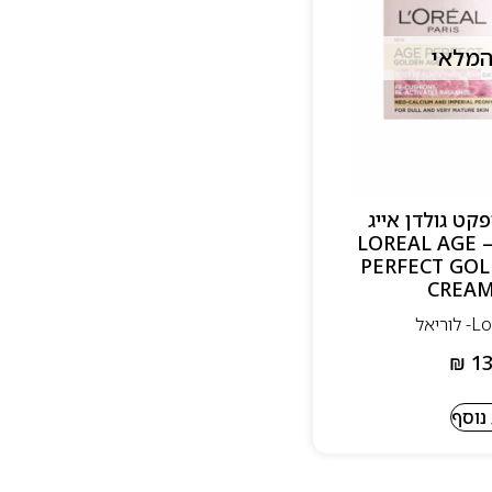
המלאי
פקט גולדן אייג
קרם יום 50מ”ל – LOREAL AGE
PERFECT GOL
CREAM
₪
13
נוסף