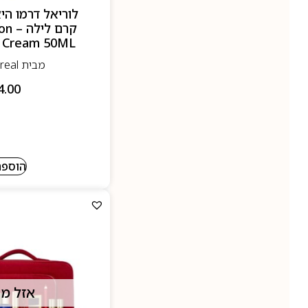
לוריאל דרמו הי
קרם 
t Cream 50ML
מבית Loreal- לוריאל
4.00
הוספה
אזל מ