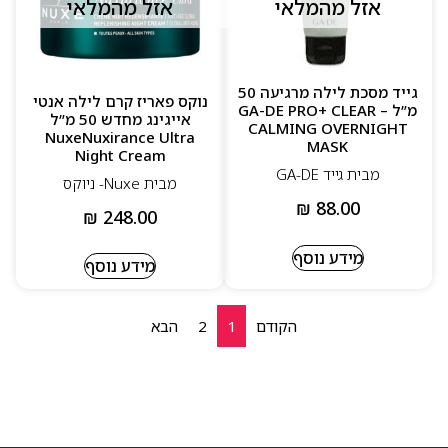
אזל מהמלאי
אזל מהמלאי
גייד מסכת לילה מרגיעה 50
נוקס פאריז קרם לילה אנטי
מ”ל – GA-DE PRO+ CLEAR
אייגינג מחדש 50 מ”ל
CALMING OVERNIGHT
NuxeNuxirance Ultra
MASK
Night Cream
מבית גייד GA-DE
מבית Nuxe- ניוקס
₪
88.00
₪
248.00
מידע נוסף
מידע נוסף
הקודם
1
2
הבא