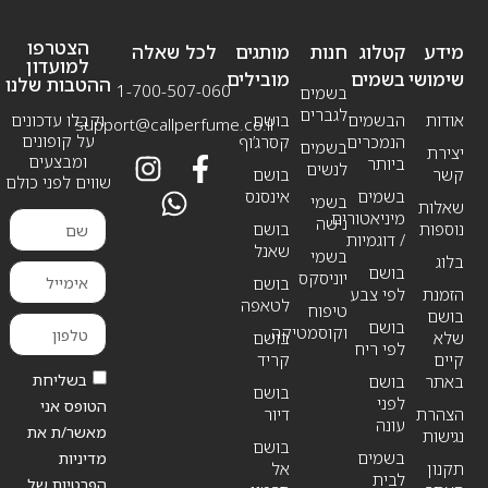
הצטרפו
מידע
קטלוג
חנות
מותגים
לכל שאלה
למועדון
שימושי
בשמים
מובילים
ההטבות שלנו
1-700-507-060
בשמים
לגברים
אודות
הבשמים
בושם
וקבלו עדכונים
support@callperfume.co.il
על קופונים
הנמכרים
קסרג’וף
בשמים
יצירת
ומבצעים
ביותר
לנשים
קשר
בושם
שווים לפני כולם
בשמים
אינסנס
בשמי
שאלות
מיניאטורים
נישה
נוספות
בושם
/ דוגמיות
שאנל
בשמי
בלוג
בושם
יוניסקס
בושם
הזמנת
לפי צבע
לטאפה
טיפוח
בושם
בושם
וקוסמטיקה
שלא
בושם
לפי ריח
קיים
קריד
בשליחת
באתר
בושם
בושם
לפני
הטופס אני
הצהרת
דיור
עונה
מאשר/ת את
נגישות
בושם
בשמים
מדיניות
תקנון
אל
לבית
הפרטיות של