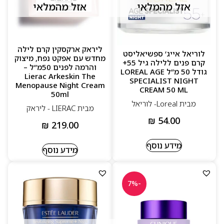
אזל מהמלאי
אזל מהמלאי
ליראק ארקסקין קרם לילה
לוריאל אייג’ ספשיאליסט
מחדש עם אפקט נפח, מיצוק
קרם פנים ללילה גיל 55+
והרמה לפנים 50מ”ל –
גודל 50 מ”ל LOREAL AGE
Lierac Arkeskin The
SPECIALIST NIGHT
Menopause Night Cream
CREAM 50 ML
50ml
מבית Loreal- לוריאל
מבית LIERAC - ליראק
₪
54.00
₪
219.00
מידע נוסף
מידע נוסף
-7%