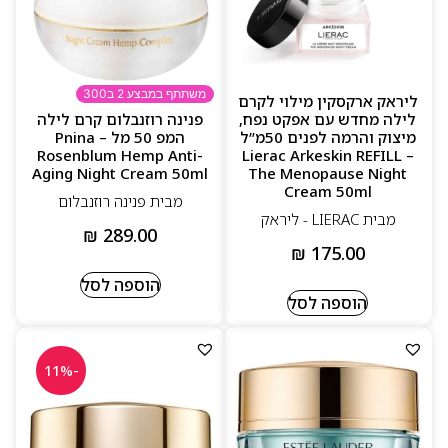
משתתף במבצע 2 ב300
ליראק ארקסקין מילוי לקרם
לילה מחדש עם אפקט נפח,
פנינה רוזנבלום קרם לילה
מיצוק והרמה לפנים 50מ”ל
המפ 50 מל – Pnina
Rosenblum Hemp Anti-
– Lierac Arkeskin REFILL
Aging Night Cream 50ml
The Menopause Night
Cream 50ml
מבית פנינה רוזנבלום
מבית LIERAC - ליראק
₪
289.00
₪
175.00
הוספה לסל
הוספה לסל
-11%