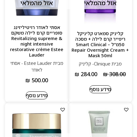
אזל מהמלאי
אזל מהמלאי
אסתי לאודר רויטיליזינג
סופריים קרם לילה משקם
קליניק סמארט קליניקל
Revitalizing supreme &
ריפייר קרם לילה + מסכה
night intensive
50מ”ל – Smart Clinical
restorative crème Estee
Repair Overnight Cream +
Lauder
Mask 50ml
מבית Estee Lauder - אסתי
מבית Clinique- קליניק
לאודר
₪
284.00
₪
308.00
₪
500.00
מידע נוסף
מידע נוסף