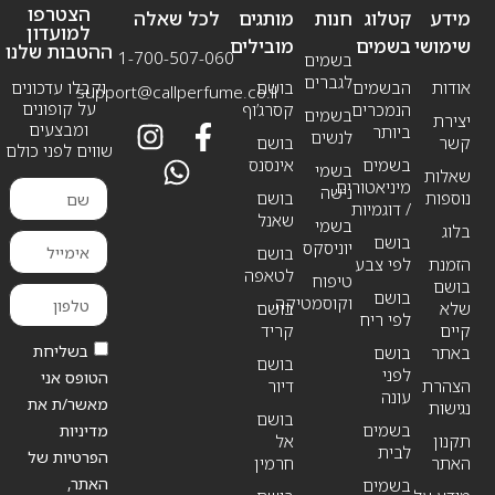
הצטרפו
מידע
קטלוג
חנות
מותגים
לכל שאלה
למועדון
שימושי
בשמים
מובילים
ההטבות שלנו
1-700-507-060
בשמים
לגברים
אודות
הבשמים
בושם
וקבלו עדכונים
support@callperfume.co.il
על קופונים
הנמכרים
קסרג’וף
בשמים
יצירת
ומבצעים
ביותר
לנשים
קשר
בושם
שווים לפני כולם
בשמים
אינסנס
בשמי
שאלות
מיניאטורים
נישה
נוספות
בושם
/ דוגמיות
שאנל
בשמי
בלוג
בושם
יוניסקס
בושם
הזמנת
לפי צבע
לטאפה
טיפוח
בושם
בושם
וקוסמטיקה
שלא
בושם
לפי ריח
קיים
קריד
בשליחת
באתר
בושם
בושם
לפני
הטופס אני
הצהרת
דיור
עונה
מאשר/ת את
נגישות
בושם
בשמים
מדיניות
תקנון
אל
לבית
הפרטיות של
האתר
חרמין
האתר,
בשמים