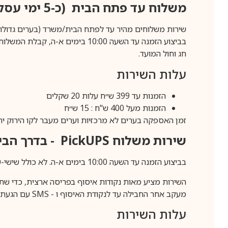
משלוח עד פתח הבית (כ-5 ימי עסקים)
שירות משלוחים מהיר עד לפתח הבית/משרד (בערים גדולות לפרטים 70-60
חג וחול המועד.
עלות השירות
הזמנות עד 399 ש״ח עלות 20 שקלים
הזמנות מעל 400 ש"ח : 15 ש״ח
זמן האספקה בערים לא מרכזיות וערים מעבר לקו הירוק יהיה 3-5 ימי עסק
שירות משלוח
PickUPS
- בדרך הביתה (כ-5 
בביצוע הזמנה עד השעה 10:00 בימים א-ה. לא כולל שישי-שבת,ערבי חג וחול המועד.
השירות מציע מאות נקודות איסוף בפריסה ארצית, כדי שת
מעקב אחר החבילה עד לנקודת האיסוף ו -
SMS
עם הגעת ה
עלות השירות