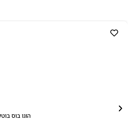
הוגו בוס בוטלד ביונד לאישה