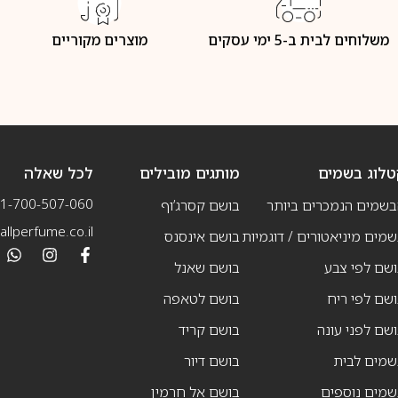
משלוחים לבית ב-5 ימי עסקים
מוצרים מקוריים
טלוג בשמים
מותגים מובילים
לכל שאלה
1-700-507-060
בשמים הנמכרים ביותר
בושם קסרג’וף
llperfume.co.il
מים מיניאטורים / דוגמיות
בושם אינסנס
שם לפי צבע
בושם שאנל
שם לפי ריח
בושם לטאפה
שם לפני עונה
בושם קריד
שמים לבית
בושם דיור
שמים נוספים
בושם אל חרמין