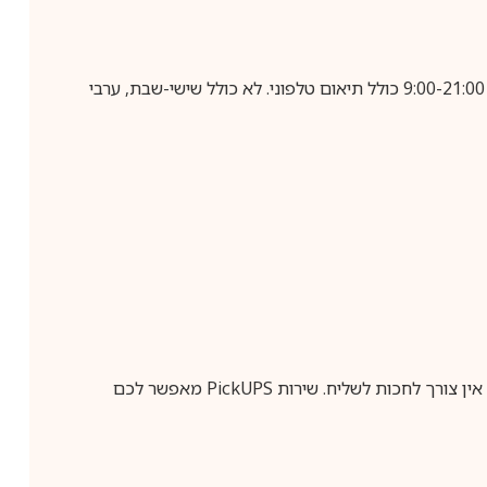
בביצוע הזמנה עד השעה 10:00 בימים א-ה, קבלת המשלוח תבוצע עד חמישה ימי עסקים מיום שלאחר ביצוע ההזמנה, בין השעות 9:00-21:00 כולל תיאום טלפוני. לא כולל שישי-שבת, ערבי
ין צורך לחכות לשליח. שירות
PickUPS
מאפשר לכם