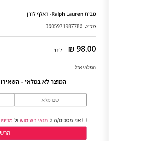
מבית
Ralph Lauren- ראלף לורן
מק״ט: 3605971987786
₪
98.00
ליח׳
המלאי אזל
המוצר לא במלאי - השאירו 
אני מסכים/ה ל־
תנאי השימוש
ול־
מדיניו