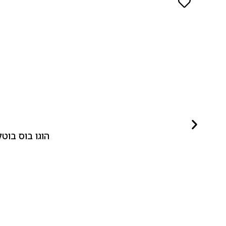
הוגו בוס בוטלד ביונד לאישה