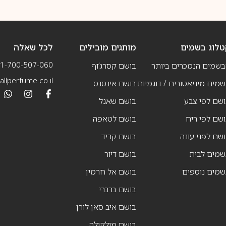
טלוג בשמים
מותגים מובילים
לכל שאלה
1-700-507-060
בשמים הנמכרים ביותר
בושם קסרג’וף
llperfume.co.il
מים מיניאטורים / דוגמיות
בושם אינסנס
שם לפי צבע
בושם שאנל
שם לפי ריח
בושם לטאפה
שם לפני עונה
בושם קריד
שמים לבית
בושם דיור
שמים נוספים
בושם אל חרמין
בושם ברברי
בושם איב סאן לורן
בושם מולקולה