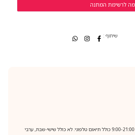
שיתוף :
בביצוע הזמנה עד השעה 10:00 בימים א-ה, קבלת המשלוח תבוצע עד חמישה ימי עסקים מיום שלאחר ביצוע ההזמנה, בין השעות 9:00-21:00 כולל תיאום טלפוני. לא כולל שישי-שבת, ערבי