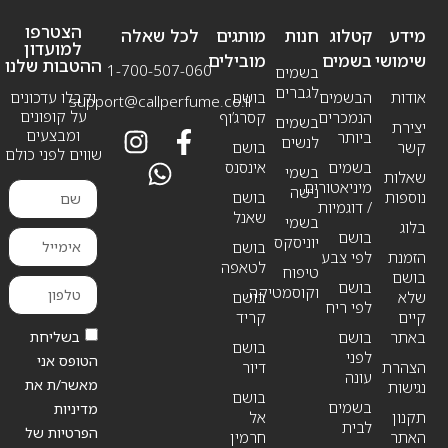
הצטרפו
מידע
קטלוג
חנות
מותגים
לכל שאלה
למועדון
שימושי
בשמים
מובילים
ההטבות שלנו
1-700-507-060
בשמים
לגברים
אודות
הבשמים
בושם
וקבלו עדכונים
support@callperfume.co.il
על קופונים
הנמכרים
קסרג’וף
בשמים
יצירת
ומבצעים
ביותר
לנשים
קשר
בושם
שווים לפני כולם
בשמים
אינסנס
בשמי
שאלות
מיניאטורים
נישה
נוספות
בושם
/ דוגמיות
שאנל
בשמי
בלוג
בושם
יוניסקס
בושם
הזמנת
לפי צבע
לטאפה
טיפוח
בושם
בושם
וקוסמטיקה
שלא
בושם
לפי ריח
קיים
קריד
בשליחת
באתר
בושם
בושם
לפני
הטופס אני
הצהרת
דיור
עונה
מאשר/ת את
נגישות
בושם
בשמים
מדיניות
תקנון
אל
לבית
הפרטיות של
האתר
חרמין