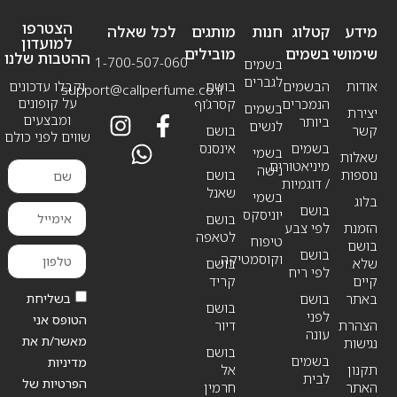
הצטרפו
מידע
קטלוג
חנות
מותגים
לכל שאלה
למועדון
שימושי
בשמים
מובילים
ההטבות שלנו
1-700-507-060
בשמים
לגברים
אודות
הבשמים
בושם
וקבלו עדכונים
support@callperfume.co.il
על קופונים
הנמכרים
קסרג’וף
בשמים
יצירת
ומבצעים
ביותר
לנשים
קשר
בושם
שווים לפני כולם
בשמים
אינסנס
בשמי
שאלות
מיניאטורים
נישה
נוספות
בושם
/ דוגמיות
שאנל
בשמי
בלוג
בושם
יוניסקס
בושם
הזמנת
לפי צבע
לטאפה
טיפוח
בושם
בושם
וקוסמטיקה
שלא
בושם
לפי ריח
קיים
קריד
בשליחת
באתר
בושם
בושם
לפני
הטופס אני
הצהרת
דיור
עונה
מאשר/ת את
נגישות
בושם
בשמים
מדיניות
תקנון
אל
לבית
הפרטיות של
האתר
חרמין