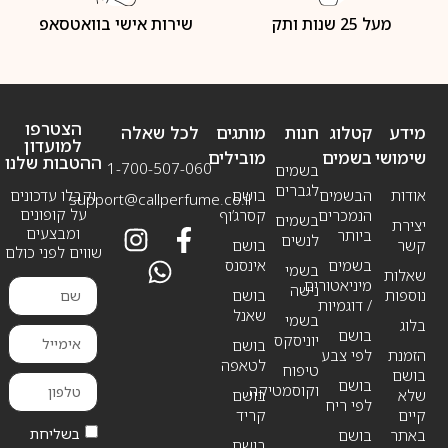
מעל 25 שנות ותק
שירות אישי בוואטסאפ
הצטרפו
מידע
קטלוג
חנות
מותגים
לכל שאלה
למועדון
שימושי
בשמים
מובילים
ההטבות שלנו
1-700-507-060
בשמים
לגברים
אודות
הבשמים
בושם
וקבלו עדכונים
support@callperfume.co.il
על קופונים
הנמכרים
קסרג’וף
בשמים
יצירת
ומבצעים
ביותר
לנשים
קשר
בושם
שווים לפני כולם
בשמים
אינסנס
בשמי
שאלות
מיניאטורים
נישה
נוספות
בושם
/ דוגמיות
שאנל
בשמי
בלוג
בושם
יוניסקס
בושם
הזמנת
לפי צבע
לטאפה
טיפוח
בושם
בושם
וקוסמטיקה
שלא
בושם
לפי ריח
קיים
קריד
בשליחת
באתר
בושם
בושם