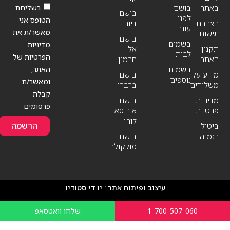
בשליחת
באתר
בושם
בושם
לפני
הטופס אני
הצהרת
דיור
עונה
מאשר/ת את
נגישות
בושם
בשמים
מדיניות
תקנון
אל
לבית
הפרטיות של
האתר
חרמין
האתר,
בשמים
מידע על
בושם
נוספים
ומאשר/ת
משלוחים
ברברי
קבלת
מדיניות
בושם
פרסומים
פרטיות
איב סאן
לורן
הרשמה
ביטול
הזמנה
בושם
מולקולה
עיצוב ופיתוח אתר :
יו די סטודיו
1-700-507-060
שלחו וואטסאפ