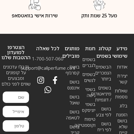
מעל 25 שנות ותק
שירות אישי בוואטסאפ
הצטרפו
מידע
קטלוג
חנות
מותגים
לכל שאלה
למועדון
שימושי
בשמים
מובילים
ההטבות שלנו
1-700-507-060
בשמים
לגברים
אודות
הבשמים
בושם
וקבלו עדכונים
support@callperfume.co.il
על קופונים
הנמכרים
קסרג’וף
בשמים
יצירת
ומבצעים
ביותר
לנשים
קשר
בושם
שווים לפני כולם
בשמים
אינסנס
בשמי
שאלות
מיניאטורים
נישה
נוספות
בושם
/ דוגמיות
שאנל
בשמי
בלוג
בושם
יוניסקס
בושם
הזמנת
לפי צבע
לטאפה
טיפוח
בושם
בושם
וקוסמטיקה
שלא
בושם
לפי ריח
קיים
קריד