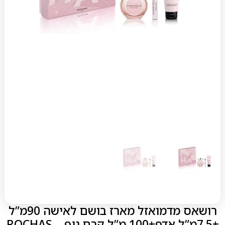
רושאס מדמואזל מארז בושם לאישה 90מ”ל
+7.5מ”ל אדפ+100 מ”ל קרם גוף – ROCHAS