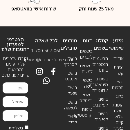
מעל 25 שנות ותק
שירות אישי בוואטסאפ
הצטרפו
מידע
קטלוג
חנות
מותגים
לכל שאלה
למועדון
שימושי
בשמים
מובילים
ההטבות שלנו
1-700-507-060
בשמים
לגברים
אודות
הבשמים
בושם
וקבלו עדכונים
support@callperfume.co.il
על קופונים
הנמכרים
קסרג’וף
בשמים
יצירת
ומבצעים
ביותר
לנשים
קשר
בושם
שווים לפני כולם
בשמים
אינסנס
בשמי
שאלות
מיניאטורים
נישה
נוספות
בושם
/ דוגמיות
שאנל
בשמי
בלוג
בושם
יוניסקס
בושם
הזמנת
לפי צבע
לטאפה
טיפוח
בושם
בושם
וקוסמטיקה
שלא
בושם
לפי ריח
קיים
קריד
בשליחת
באתר
בושם