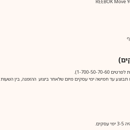
ף
1-700-50-).
ים.