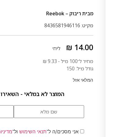
מבית
ריבוק – Reebok
מק״ט: 8436581946116
₪
14.00
ליח׳
מחיר ל־100 מ״ל -
9.33
₪
גודל מ״ל: 150
המלאי אזל
המוצר לא במלאי - השאירו 
אני מסכים/ה ל־
תנאי השימוש
ול־
מדיניו