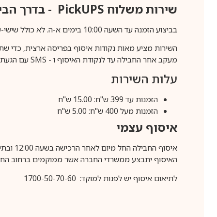
שירות משלוח
PickUPS
- בדרך הביתה (כ-5 
בביצוע הזמנה עד השעה 10:00 בימים א-ה. לא כולל שישי-שבת,ערבי חג וחול המועד.
השירות מציע מאות נקודות איסוף בפריסה ארצית, כדי שת
מעקב אחר החבילה עד לנקודת האיסוף ו -
SMS
עם הגעת ה
עלות השירות
הזמנות עד 399 ש"ח: 15.00 ש"ח
הזמנות מעל 400 ש"ח: 5.00 ש"ח
איסוף עצמי
איסוף החבילה החל מיום לאחר הרכישה בשעה 12:00 ובתיאום מראש בלבד.
האיסוף יתבצע ממשרדי החברה אשר ממוקמים ברחוב החרושת 25, ר
לתיאום איסוף יש לפנות למוקד: 1700-50-70-60