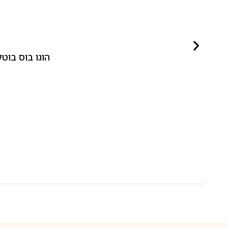
הוגו בוס בוטלד ביונד לאישה