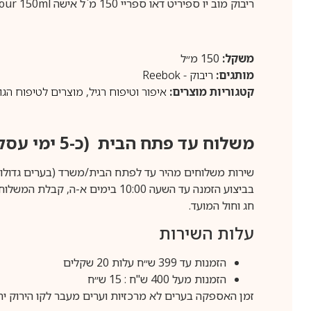
ריבוק מוב יו ספיריט דאו ספריי 150 מ`ל אישה REEBOK Move Your 150ml
משקל:
150 מ״ל
מותגים:
ריבוק - Reebok
קטגוריות מוצרים:
איפור וטיפוח רגיל
,
מוצרים לטיפוח הגו
משלוח עד פתח הבית (כ-5 ימי עסקים)
שירות משלוחים מהיר עד לפתח הבית/משרד (בערים גדולות לפרטים 70-60
חג וחול המועד.
עלות השירות
הזמנות עד 399 ש״ח עלות 20 שקלים
הזמנות מעל 400 ש"ח : 15 ש״ח
זמן האספקה בערים לא מרכזיות וערים מעבר לקו הירוק יהיה 3-5 ימי עסק