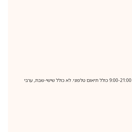
בביצוע הזמנה עד השעה 10:00 בימים א-ה, קבלת המשלוח תבוצע עד חמישה ימי עסקים מיום שלאחר ביצוע ההזמנה, בין השעות 9:00-21:00 כולל תיאום טלפוני. לא כולל שישי-שבת, ערבי